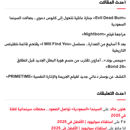
أحدث المقالات
«Evil Dead Burn» جنازة عائلية تتحول إلى كابوس دموي.. بصالات السينما
السعودية
مراجعة فيلم «Nightborn»
بعد 5 أسابيع من الصدارة.. مسلسل «I Will Find You» يقتحم قائمة نتفليكس
التاريخية
«جيمس بوند».. أمازون تقترب من حسم هوية البطل الجديد قبل انطلاق
«Bond 26»
الكشف عن بوستر دعائي جديد لفيلم الجريمة والإثارة النفسية «PRIMETIME»
أحدث التعليقات
هتون خالد
على
السينما «السعودية» تواصل الصعود.. محطات سينمائية لافتة
في 2025
Fa
على
استفتاء سوليوود | الأفضل في 2025
انا مانع
على
استفتاء سوليوود | الأفضل في 2025