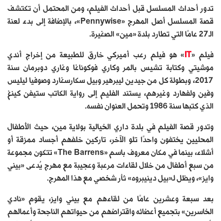
تدور أحداث المسلسل قبل أحداث الفيلم، ومن المحتمل أن تكتشف
قصة المسلسل أصل المهرج «Pennywise»، بالإضافة إلى بدء لعنة
الـ27 عامًا التي تطارد بلدة «مين» الصغيرة.
فيلم «
IT
» هو فيلم رعب أميركي خارق للطبيعة من إخراج أندي
موشيتي وكتابة تشيس بالمر وكاري فوكوناغا وغاري دوبرمان سنة
2017، وبطولة كل من جيدين ليبرهير وبيل سكارسغارد وصوفيا ليليس
وفين ولفهارد وغيرهم، يستند الفليم إلى رواية الكاتب ستيفن كينغ
الذي كتبها سنة 1986 وتحمل العنوان نفسه.
وتدور قصة الفيلم في بلدة داري الخيالية بولاية مين، حيث الأطفال
المحليين يختفون واحدًا تلو الآخر، تاركين خلفهم أجساد ممزقة أو
أشلاء، بينما في مكان معروف باسم «The Barrens» تتكون مجموعة
من سبع أطفال من خلال لقاءات مرعبة وعجيبة مع مهرج يُدعى «بيني
وايز»، ويظل لـ«بيل دينيبروه» ثأر شخصي مع هذا المهرج.
بعد سبعة وعشرين عامًا من لقاءهم مع بيني وايز، يقوم «نادي
الخاسرين» بتجميع أعضائه واقتراضهم من حيواتهم الناجحة وأعمالهم