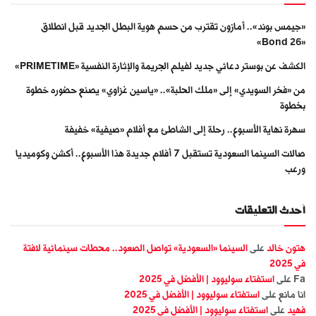
«جيمس بوند».. أمازون تقترب من حسم هوية البطل الجديد قبل انطلاق
«Bond 26»
الكشف عن بوستر دعائي جديد لفيلم الجريمة والإثارة النفسية «PRIMETIME»
من «فخر السويدي» إلى «ملك الحلبة».. «ياسين غزاوي» يصنع حضوره خطوة
بخطوة
سهرة نهاية الأسبوع.. رحلة إلى الشاطئ مع أفلام «صيفية» خفيفة
صالات السينما السعودية تستقبل 7 أفلام جديدة هذا الأسبوع.. أكشن وكوميديا
ورعب
أحدث التعليقات
هتون خالد
على
السينما «السعودية» تواصل الصعود.. محطات سينمائية لافتة
في 2025
Fa
على
استفتاء سوليوود | الأفضل في 2025
انا مانع
على
استفتاء سوليوود | الأفضل في 2025
فهيد
على
استفتاء سوليوود | الأفضل في 2025