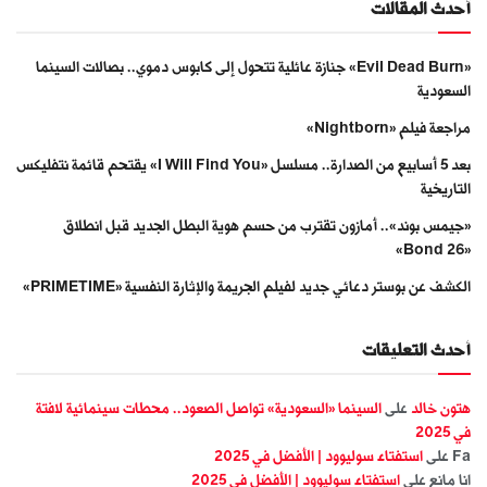
أحدث المقالات
«Evil Dead Burn» جنازة عائلية تتحول إلى كابوس دموي.. بصالات السينما
السعودية
مراجعة فيلم «Nightborn»
بعد 5 أسابيع من الصدارة.. مسلسل «I Will Find You» يقتحم قائمة نتفليكس
التاريخية
«جيمس بوند».. أمازون تقترب من حسم هوية البطل الجديد قبل انطلاق
«Bond 26»
الكشف عن بوستر دعائي جديد لفيلم الجريمة والإثارة النفسية «PRIMETIME»
أحدث التعليقات
هتون خالد
على
السينما «السعودية» تواصل الصعود.. محطات سينمائية لافتة
في 2025
Fa
على
استفتاء سوليوود | الأفضل في 2025
انا مانع
على
استفتاء سوليوود | الأفضل في 2025