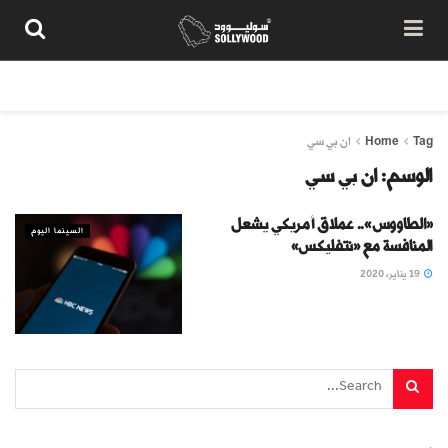
من نحن
سياسة المحتوى
شروط الاستخدام
تواصل معنا
Tag
Home
ان بي سي
الوسم:
ان بي سي
«الطاووس».. عملاق أمريكي يشعل
السينما اليوم
المنافسة مع «نتفليكس»
19 يناير، 2020