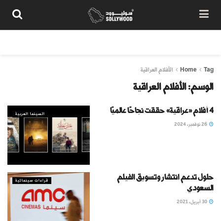
من نحن
سياسة المحتوى
شروط الاستخدام
تواصل معنا
Tag
Home
الأفلام العراقية
الوسم:
الأفلام العراقية
4 أفلام «عراقية» حققت نجاحًا عالميًا
السينما العربية
26 نوفمبر، 2024
حلول تدعم انتشار وتسويق الفيلم
قراءات سينمائية
السعودي
30 أبريل، 2021