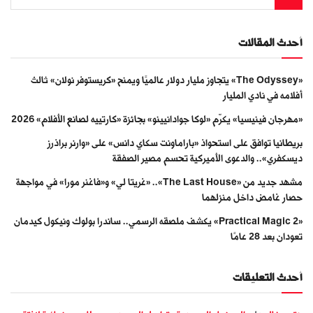
أحدث المقالات
«The Odyssey» يتجاوز مليار دولار عالميًا ويمنح «كريستوفر نولان» ثالث
أفلامه في نادي المليار
«مهرجان فينيسيا» يكرّم «لوكا جوادانيينو» بجائزة «كارتييه لصانع الأفلام» 2026
بريطانيا توافق على استحواذ «باراماونت سكاي دانس» على «وارنر براذرز
ديسكفري».. والدعوى الأميركية تحسم مصير الصفقة
مشهد جديد من «The Last House».. «غريتا لي» و«فاغنر مورا» في مواجهة
حصار غامض داخل منزلهما
«Practical Magic 2» يكشف ملصقه الرسمي.. ساندرا بولوك ونيكول كيدمان
تعودان بعد 28 عامًا
أحدث التعليقات