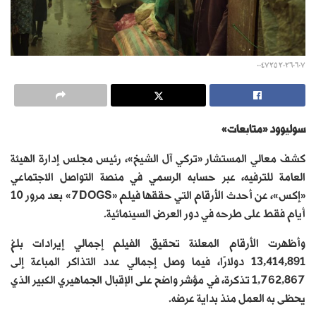
٢٠٢٦٠٦٠٧ ٠٠٤٧٢٥
سوليوود «متابعات»
كشف معالي المستشار «تركي آل الشيخ»، رئيس مجلس إدارة الهيئة
العامة للترفيه، عبر حسابه الرسمي في منصة التواصل الاجتماعي
«إكس»، عن أحدث الأرقام التي حققها فيلم «7DOGS» بعد مرور 10
أيام فقط على طرحه في دور العرض السينمائية.
وأظهرت الأرقام المعلنة تحقيق الفيلم إجمالي إيرادات بلغ
13,414,891 دولارًا، فيما وصل إجمالي عدد التذاكر المباعة إلى
1,762,867 تذكرة، في مؤشر واضح على الإقبال الجماهيري الكبير الذي
يحظى به العمل منذ بداية عرضه.