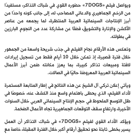
ويواصل فيلم «7DOGS» حضوره القوي في شباك التذاكر، مستفيدًا
من الزخم الجماهيري والدعائي المصاحب له، إلى جانب كونه واحدًا من
أبرز الإنتاجات السينمائية العربية المنتظرة، لما يجمعه من عناصر
الأكشن والإثارة والتشويق، فضلًا عن مشاركة عدد من النجوم البارزين
في بطولته.
وتعكس هذه الأرقام نجاح الفيلم في جذب شريحة واسعة من الجمهور
خلال فترة قصيرة، إذ تمكن خلال 10 أيام فقط من تسجيل إيرادات
لافتة ومبيعات تذاكر كبيرة، بما يعزز مكانته ضمن أبرز الأعمال
السينمائية العربية المعروضة حاليًا في الصالات.
ويأتي إعلان تركي آل الشيخ عن هذه النتائج في إطار المتابعة المستمرة
لأداء الفيلم، الذي يحظى باهتمام واسع منذ الكشف عنه، خصوصًا في
ظل التوسع الملحوظ في حجم الإنتاج السينمائي العربي خلال السنوات
الأخيرة، وارتفاع سقف التوقعات الجماهيرية تجاه الأعمال الضخمة.
ويؤكد الأداء القوي لفيلم «7DOGS» في شباك التذاكر أن العمل
يسير بخطى ثابتة نحو تحقيق أرقام أكبر خلال الفترة المقبلة، خاصة مع