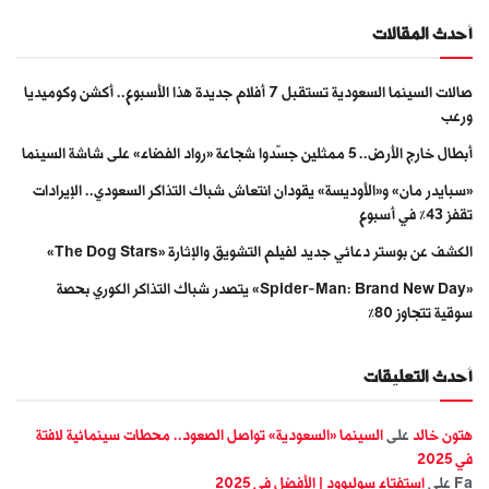
أحدث المقالات
صالات السينما السعودية تستقبل 7 أفلام جديدة هذا الأسبوع.. أكشن وكوميديا
ورعب
أبطال خارج الأرض.. 5 ممثلين جسّدوا شجاعة «رواد الفضاء» على شاشة السينما
«سبايدر مان» و«الأوديسة» يقودان انتعاش شباك التذاكر السعودي.. الإيرادات
تقفز 43% في أسبوع
الكشف عن بوستر دعائي جديد لفيلم التشويق والإثارة «The Dog Stars»
«Spider-Man: Brand New Day» يتصدر شباك التذاكر الكوري بحصة
سوقية تتجاوز 80%
أحدث التعليقات
هتون خالد
على
السينما «السعودية» تواصل الصعود.. محطات سينمائية لافتة
في 2025
Fa
على
استفتاء سوليوود | الأفضل في 2025