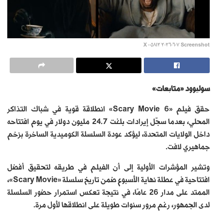
Screenshot ٢٠٢٦٠٦٠٧ ٠٠٥٨١٢ X
سوليوود «متابعات»
حقق فيلم «Scary Movie 6» انطلاقة قوية في شباك التذاكر
المحلي، بعدما سجّل إيرادات بلغت 24.7 مليون دولار في يوم افتتاحه
داخل الولايات المتحدة، ليؤكد عودة السلسلة الكوميدية الساخرة بزخم
جماهيري لافت.
وتشير المؤشرات الأولية إلى أن الفيلم في طريقه لتحقيق أفضل
افتتاحية في عطلة نهاية الأسبوع ضمن تاريخ سلسلة «Scary Movie»،
الممتد على مدار 26 عامًا، في نتيجة تعكس استمرار حضور السلسلة
لدى الجمهور، رغم مرور سنوات طويلة على انطلاقها لأول مرة.