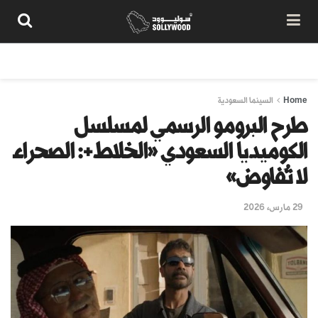
من نحن
سياسة المحتوى
شروط الاستخدام
تواصل معنا
Home
السينما السعودية
طرح البرومو الرسمي لمسلسل
الكوميديا السعودي «الخلاط+: الصحراء
لا تُفاوض»
29 مارس، 2026