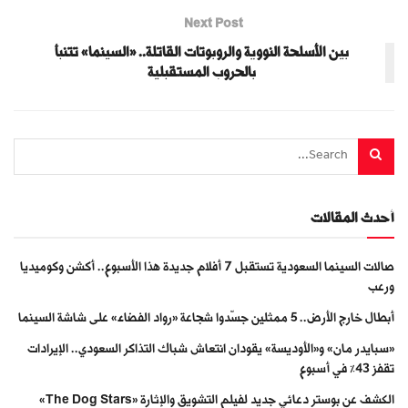
Next Post
بين الأسلحة النووية والروبوتات القاتلة.. «السينما» تتنبأ
بالحروب المستقبلية
أحدث المقالات
صالات السينما السعودية تستقبل 7 أفلام جديدة هذا الأسبوع.. أكشن وكوميديا
ورعب
أبطال خارج الأرض.. 5 ممثلين جسّدوا شجاعة «رواد الفضاء» على شاشة السينما
«سبايدر مان» و«الأوديسة» يقودان انتعاش شباك التذاكر السعودي.. الإيرادات
تقفز 43% في أسبوع
الكشف عن بوستر دعائي جديد لفيلم التشويق والإثارة «The Dog Stars»