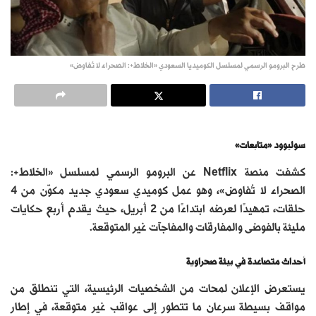
طرح البرومو الرسمي لمسلسل الكوميديا السعودي «الخلاط+: الصحراء لا تُفاوض»
سوليوود «متابعات»
كشفت منصة Netflix عن البرومو الرسمي لمسلسل «الخلاط+:
الصحراء لا تُفاوض»، وهو عمل كوميدي سعودي جديد مكوّن من 4
حلقات، تمهيدًا لعرضه ابتداءًا من 2 أبريل، حيث يقدم أربع حكايات
مليئة بالفوضى والمفارقات والمفاجآت غير المتوقعة.
أحداث متصاعدة في بيئة صحراوية
يستعرض الإعلان لمحات من الشخصيات الرئيسية، التي تنطلق من
مواقف بسيطة سرعان ما تتطور إلى عواقب غير متوقعة، في إطار