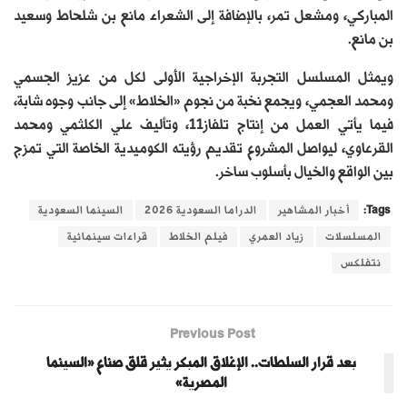
المباركي، ومشعل تمر، بالإضافة إلى الشعراء مانع بن شلحاط وسعيد
بن مانع.
ويمثل المسلسل التجربة الإخراجية الأولى لكل من عزيز الجسمي
ومحمد العجمي، ويجمع نخبة من نجوم «الخلاط» إلى جانب وجوه شابة،
فيما يأتي العمل من إنتاج تلفاز11، وتأليف علي الكلثمي ومحمد
القرعاوي، ليواصل المشروع تقديم رؤيته الكوميدية الخاصة التي تمزج
بين الواقع والخيال بأسلوب ساخر.
Tags:
أخبار المشاهير
الدراما السعودية 2026
السينما السعودية
المسلسلات
زياد العمري
فيلم الخلاط
قراءات سينمائية
نتفلكس
Previous Post
بعد قرار السلطات.. الإغلاق المبكر يثير قلق صناع «السينما
المصرية»