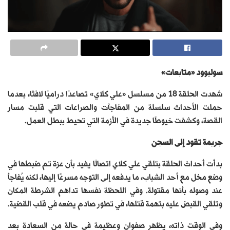
سوليوود «متابعات»
شهدت الحلقة 18 من مسلسل «علي كلاي» تصاعدًا دراميًا لافتًا، بعدما
حملت الأحداث سلسلة من المفاجآت والصراعات التي قلبت مسار
القصة، وكشفت خيوطًا جديدة في الأزمة التي تحيط ببطل العمل.
جريمة تقود إلى السجن
بدأت أحداث الحلقة بتلقي علي كلاي اتصالًا يفيد بأن عزة تم ضبطها في
وضع مخل مع أحد الشباب، ما يدفعه إلى التوجه مسرعًا إليها، لكنه يُفاجأ
عند وصوله بأنها مقتولة. وفي اللحظة نفسها تداهم الشرطة المكان
وتلقي القبض عليه بتهمة قتلها، في تطور صادم يضعه في قلب القضية.
وفي الوقت ذاته، يظهر صفوان وعظيمة في حالة من السعادة بعد