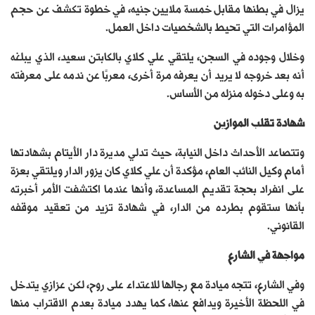
يزال في بطنها مقابل خمسة ملايين جنيه، في خطوة تكشف عن حجم
المؤامرات التي تحيط بالشخصيات داخل العمل.
وخلال وجوده في السجن، يلتقي علي كلاي بالكابتن سعيد، الذي يبلغه
أنه بعد خروجه لا يريد أن يعرفه مرة أخرى، معربًا عن ندمه على معرفته
به وعلى دخوله منزله من الأساس.
شهادة تقلب الموازين
وتتصاعد الأحداث داخل النيابة، حيث تدلي مديرة دار الأيتام بشهادتها
أمام وكيل النائب العام، مؤكدة أن علي كلاي كان يزور الدار ويلتقي بعزة
على انفراد بحجة تقديم المساعدة، وأنها عندما اكتشفت الأمر أخبرته
بأنها ستقوم بطرده من الدار، في شهادة تزيد من تعقيد موقفه
القانوني.
مواجهة في الشارع
وفي الشارع، تتجه ميادة مع رجالها للاعتداء على روح، لكن عزازي يتدخل
في اللحظة الأخيرة ويدافع عنها، كما يهدد ميادة بعدم الاقتراب منها