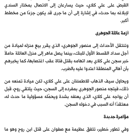
القبض على علي كلاي، حيث يسارعان إلى الاتصال بمختار السندي
لإبلاغه بما حدث، في إشارة إلى أن ما جرى قد يكون جزءًا من مخطط
أكبر.
أزمة عائلة الجوهري
وتنتقل الأحداث إلى منصور الجوهري، الذي يقرر بيع منزله لميادة من
أجل سداد القسط الأول للبنك، بينما يصل ماهر إلى منزل العائلة حاملاً
خبر سجن علي كلاي بعد اتهامه بقتل فتاة عقب اغتصابها، كما يخبرهم
بأن أهالي المنطقة اعتدوا عليه بالضرب.
ويحاول سيف الذهاب للاطمئنان على علي كلاي، لكن ميادة تمنعه من
ذلك، فيتجه منصور الجوهري بمفرده إلى السجن، حيث يلتقي روح، قبل
أن يواجه علي كلاي، الذي يعنفه بشدة ويحمّله مسؤولية ما حدث له،
معتقدًا أنه السبب في دخوله السجن.
مؤامرة جديدة
وفي تطور خطير، تتفق عظيمة مع صفوان على قتل ابن روح وهو ما