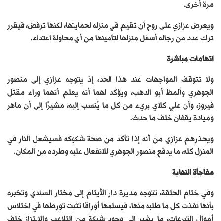
مرة أخرى.
ويعرض عزازي على روح أن تقيم في منزله لحمايتها، لكنها ترفض، فيقرر
ترك عدد من رجاله أسفل منزلها لتأمينها من أي محاولة اعتداء.
اتهامات مباشرة
ولا تتوقف المواجهات عند هذا الحد، إذ يتوجه عزازي إلى منصور
الجوهري وألمظ أبو الدهب، ويؤكد لهما أنه يعلم أنهما وراء مقتل
فيروز، وأن علي كلاي بريء من كل ما يُنسب إليه، مشيرًا إلى أن ماهر
وميادة يقفان خلف ما حدث.
ويحذرهم عزازي من أنه إذا تأكد من صحة شكوكه فسيشعل النار في
المنزل كله، ما يدفع منصور الجوهري للانفعال عليه وطرده من المكان.
مفاجأة النهاية
وفي ختام الحلقة، تتوجه مديرة دار الأيتام إلى مختار السندي وتخبره
بأنها نفذت كل ما طلبه منها، فيسلمها أوراقًا تثبت تورطها في اختلاس
أموال التبرعات، ما يشير إلى وجود شبكة من التلاعب والابتزاز خلف