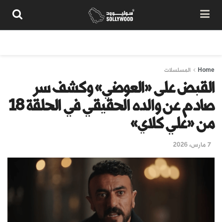
من نحن
سياسة المحتوى
شروط الاستخدام
تواصل معنا
Home
المسلسلات
القبض على «العوضي» وكشف سر
صادم عن والده الحقيقي في الحلقة 18
من «علي كلاي»
7 مارس، 2026