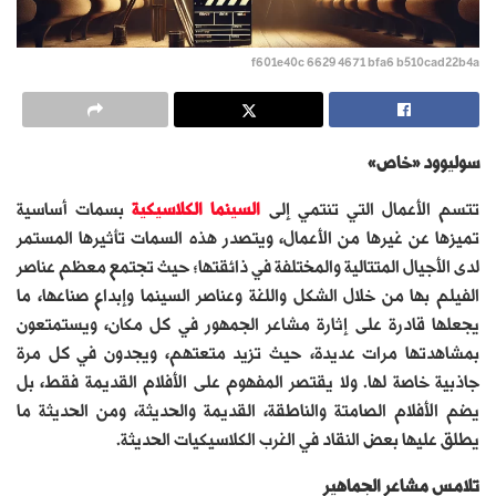
f601e40c 6629 4671 bfa6 b510cad22b4a
سوليوود «خاص»
تتسم الأعمال التي تنتمي إلى
السينما الكلاسيكية
بسمات أساسية
تميزها عن غيرها من الأعمال، ويتصدر هذه السمات تأثيرها المستمر
لدى الأجيال المتتالية والمختلفة في ذائقتها؛ حيث تجتمع معظم عناصر
الفيلم بها من خلال الشكل واللغة وعناصر السينما وإبداع صناعها، ما
يجعلها قادرة على إثارة مشاعر الجمهور في كل مكان، ويستمتعون
بمشاهدتها مرات عديدة، حيث تزيد متعتهم، ويجدون في كل مرة
جاذبية خاصة لها. ولا يقتصر المفهوم على الأفلام القديمة فقط، بل
يضم الأفلام الصامتة والناطقة، القديمة والحديثة، ومن الحديثة ما
يطلق عليها بعض النقاد في الغرب الكلاسيكيات الحديثة.
تلامس مشاعر الجماهير