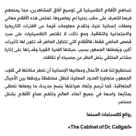
تساهم الأفلام الكلاسيكية في توسيع آفاق المشاهدين، مما يمنحهم
فرصة للتعرف على حقب زمنية لم يعاصروها. تعكس هذه الأفلام معاني
وصفات إنسانية غنية، وتقدم معلومات قيمة عن الفترات التاريخية
والاجتماعية والثقافية. ومع ذلك، لا تقتصر الكلاسيكيات على سرد
قصص الماضي فقط؛ فالأفلام التي تتناول الحاضر قد تكون لها تأثيرات
أكبر، ويُفضلها الجمهور بسبب حبكتها الفنية القوية وقدرتها على إثارة
مشاعر المتلقي بغض النظر عن جنسيته أو ثقافته.
تستطيع لغة هذه الأعمال ومعانيها الإنسانية أن تحفر مكانتها في قلوب
الجمهور، متجاوزة الحدود المحلية، لتظل محتفظة برونقها بين الأجيال
المتعاقبة. كما تُرمم وتُعاد صياغتها بنسخ جديدة، ما يجعلها تحظى
بمتابعة واسعة في جميع أنحاء العالم وتلهم صناع الأفلام بشكل
مستمر.
روائع كلاسيكيات السينما
«The Cabinet of Dr. Caligari»