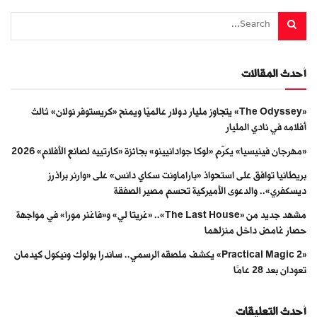
أحدث المقالات
«The Odyssey» يتجاوز مليار دولار عالميًا ويمنح «كريستوفر نولان» ثالث
أفلامه في نادي المليار
«مهرجان فينيسيا» يكرّم «لوكا جوادانيينو» بجائزة «كارتييه لصانع الأفلام» 2026
بريطانيا توافق على استحواذ «باراماونت سكاي دانس» على «وارنر براذرز
ديسكفري».. والدعوى الأميركية تحسم مصير الصفقة
مشهد جديد من «The Last House».. «غريتا لي» و«فاغنر مورا» في مواجهة
حصار غامض داخل منزلهما
«Practical Magic 2» يكشف ملصقه الرسمي.. ساندرا بولوك ونيكول كيدمان
تعودان بعد 28 عامًا
أحدث التعليقات