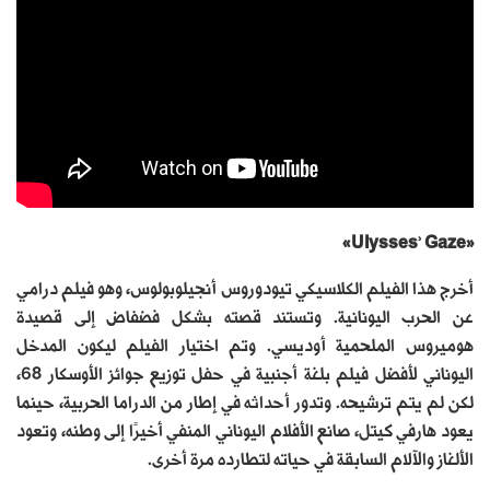
«Ulysses’ Gaze»
أخرج هذا الفيلم الكلاسيكي تيودوروس أنجيلوبولوس، وهو فيلم درامي
عن الحرب اليونانية. وتستند قصته بشكل فضفاض إلى قصيدة
هوميروس الملحمية أوديسي. وتم اختيار الفيلم ليكون المدخل
اليوناني لأفضل فيلم بلغة أجنبية في حفل توزيع جوائز الأوسكار 68،
لكن لم يتم ترشيحه. وتدور أحداثه في إطار من الدراما الحربية، حينما
يعود هارفي كيتل، صانع الأفلام اليوناني المنفي أخيرًا إلى وطنه، وتعود
الألغاز والآلام السابقة في حياته لتطارده مرة أخرى.