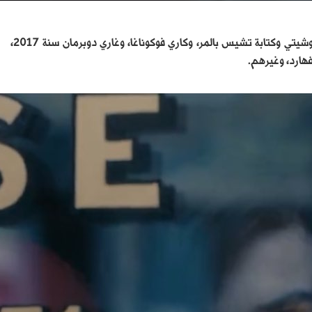
ويعد فيلم «IT» هو فيلم رعب أميركي خارق للطبيعة من إخراج أندي موشيتي وكتابة تشيس بالمر، وكاري فوكوناغا، وغاري دوبرمان سنة 2017،
هارد، وغيرهم.