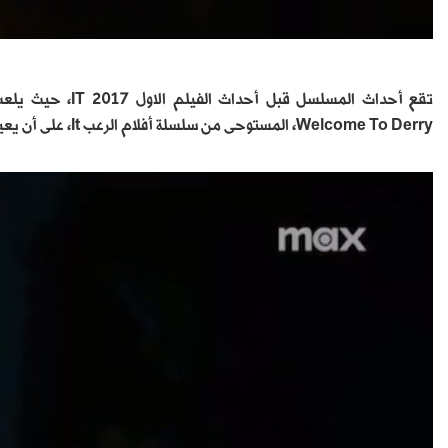
تقع أحداث المسلسل
Welcome To Derry، المستوحى من سلسلة أفلام الرعب It، على أن يعيد تقديمه شخصية It Pennywise.