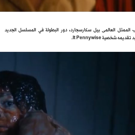
 قبل أحداث الفيلم الاول IT 2017، حيث يلعب الممثل العالمى بيل سكارسجارد، دور البطولة في المسلسل الجديد