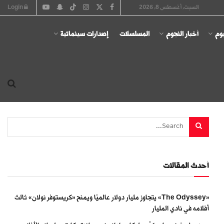
السبت, أغسطس 8, 2026
Login
يوم
أخبار النجوم
المسلسلات
إصدارات سينمائية
أحدث المقالات
«The Odyssey» يتجاوز مليار دولار عالميًا ويمنح «كريستوفر نولان» ثالث
أفلامه في نادي المليار