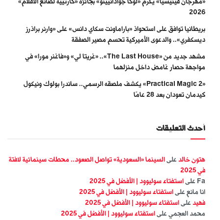
«مهرجان فينيسيا» يكرّم «لوكا جوادانيينو» بجائزة «كارتييه لصانع الأفلام»
2026
بريطانيا توافق على استحواذ «باراماونت سكاي دانس» على «وارنر براذرز
ديسكفري».. والدعوى الأميركية تحسم مصير الصفقة
مشهد جديد من «The Last House».. «غريتا لي» و«فاغنر مورا» في
مواجهة حصار غامض داخل منزلهما
«Practical Magic 2» يكشف ملصقه الرسمي.. ساندرا بولوك ونيكول
كيدمان تعودان بعد 28 عامًا
أحدث التعليقات
هتون خالد
على
السينما «السعودية» تواصل الصعود.. محطات سينمائية لافتة
في 2025
Fa
على
استفتاء سوليوود | الأفضل في 2025
انا مانع
على
استفتاء سوليوود | الأفضل في 2025
فهيد
على
استفتاء سوليوود | الأفضل في 2025
محمد العجمي
على
استفتاء سوليوود | الأفضل في 2025