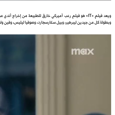
وبطولة كل من جيدين ليبرهير، وبيل سكارسجارد، وصوفيا ليليس، وفين ولف