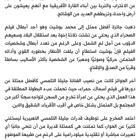
عن الاغتراب والغربة بين أبناء القارة الأفريقية مع أنهم يعيشون على
أرض واحدة، وتربطهم العديد من الوشائج.
ذهبت جائزة أفضل ممثل إلى محمد بوشيت وهو أحد أبطال فيلم
الصحراء الذي يحكي عن تشتت ثلاثة إخوة بعد استقلال البلاد وسعيهم
الدؤوب من أجل لم الشمل. وعلى الرغم من تعدد أبطال وشخصيات
الفيلم فإنّ بوشيت استطاع أن يلفت الأنظار بحضوره القوي وأدائه
المتمكن حركيًّا وصوتيًّا ومعبرًا عن الشخصية بأكثر الأساليب بساطةً
وقربًا من الصدق والإقناع.
آخر الجوائز كانت من نصيب الفنانة جليلة التلمسي كأفضل ممثلة عن
دورها في فيلم أسماك حمراء، حيث تحملت عبء البطولة المطلقة في
هذا العمل الذي يحكي عن امرأة تخرج من السجن لتواجه سجنًا أكبر من
المجتمع بل المتمثل بشكل خاص في أقرب الأقرباء: الشقيق والابن.
اعتمد المخرج على توظيف قدرات جليلة التلمسي التعبيرية ليستغني
كثيرًا عن الحوار، كما تمكنت هي كممثلة قديرة من أن تنحي جانبًا أي
تعبيرات مباشرة أو تقليدية ميلودرامية على الرغم من طبيعة الموضوع