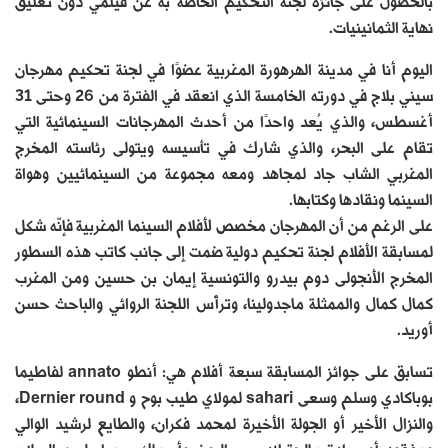
بالحصول على جائزة لجنة التحكيم الخاصة به عن فيلمي دون تعليق
نهاية الثمانينيات.
اليوم أنا في مدينة الهرهورة المغربية عضوًا في لجنة تحكيم مهرجان
سيني بلاج في دورته الخامسة الذي انعقد في الفترة من 26 وحتى 31
أغسطس، والذي يُعد واحدًا من أحدث المهرجانات السينمائية التي
تقام على البحر، والذي شارك في تأسيسه ويتولى رئاسته المخرج
المغربي الشاب جاد لمجاهد ومعه مجموعة من السينمائيين وهواة
السينما ونقادها وكتابها.
على الرغم من أن المهرجان مخصص لأفلام السينما المغربية فإنّه شكل
لمسابقة الأفلام لجنة تحكيم دولية ضمت إلى جانب كاتب هذه السطور
المخرج الأنجولى دوم بيدرو والتونسية إيمان بن حسين ومن المغرب
كمال كمال والممثلة ماجدولينا، وترأّس اللجنة الروائي والباحث حسن
أوريد.
تسابق على جوائز المسابقة سبعة أفلام هي: أنطو annato لفاطيما
بوباكادي وسلم وسعى sahari لمولاي طيب بوح و Dernier round،
والنزال الأخير أو الجولة الأخيرة لمحمد فكران، والطايع لرشيد الوالي