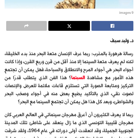
images 9
د. وليد سيف
رسالة هرهورة بالمغرب: ربما عرف الإنسان متعة البحر منذ بدء الخليقة،
لكنه لم يعرف متعة السينما إلا منذ أقل من قرن وربع القرن، وإذا كانت
أجواء البحر هي أجواء المرح والانطلاق والسباحة، فهل يمكن أن تجتمع
هذه الأمور مع مشاهدة
السينما
؟ هذا الفن الذي يتطلب قدرًا من
التركيز ومتابعة الصورة التي تستلزم قاعات ملائمة للعرض والإنصات
لصوت نقي، الذي بالتأكيد يضيع بعض منه في أجواء وصخب البحر
والشواطئ، وبعد كل هذا هل يمكن أن تجتمع السينما مع البحر؟
ربما لا يعرف الكثيرون أن أعرق مهرجان سينمائي في العالم العربي كان
مهرجان قليبية التونسي الذي ما زال ينعقد على شاطئ تلك المدينة
الجنوبية الجميلة، وقد انعقدت أولى دوراته في عام 1964، ولقد شرفت