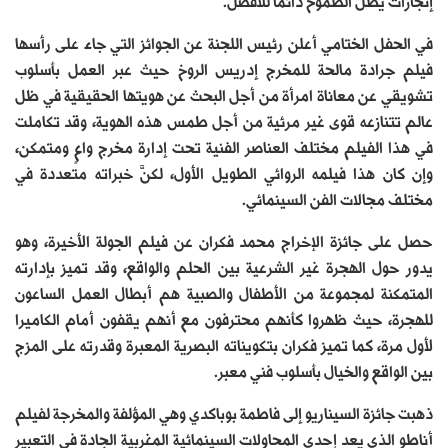
إنجازات يظل الطموح دائمًا للأفضل.
في الحفل الختامي أعلن رئيس اللجنة عن الجوائز التي جاء على رأسها
فيلم جرادة مالحة للمخرج إدريس الروخ حيث عبر العمل بأسلوب
تشويقي عن معاناة امرأة من أجل البحث عن هويتها الحقيقية في ظل
عالم تتنازعه قوى غير مرئية من أجل طمس هذه الهوية، وقد تكاملت
في هذا الفيلم مختلف العناصر الفنية تحت إدارة مخرج واعٍ ومتمكن،
وإن كان هذا فيلمه الروائي الطويل الأول، لكنَّ خبراته متعددة في
مختلف مجالات الفن السينمائي.
حصل على جائزة الإخراج محمد فكران عن فيلم الجولة الأخيرة، وهو
يدور حول الهجرة غير الشرعية بين الحلم والواقع، وقد تميز بإدارته
المتمكنة لمجموعة من الأطفال والصبية هم أبطال العمل الساعون
للهجرة، حيث ظهروا كأنهم محترفون مع أنهم يقفون أمام الكاميرا
لأول مرة، كما تميز فكران بتكويناته البصرية المعبرة وقدرته على المزج
بين الواقع والخيال بأسلوب فني معبر.
ذهبت جائزة السيناريو إلى فاطمة بوباكدي وهي المؤلفة والمخرجة لفيلم
أناطو الذي يعد إحدى المحاولات السينمائية المغربية الجادة في التعبير