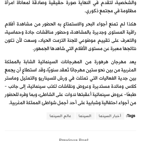
والشخصية، لتقدم في النهاية صورة حقيقية وصادقة لمعاناة امرأة
مظلومة في مجتمع ذكوري.
هكذا لم تمنع أجواء البحر والاستمتاع به الحضور من مشاهدة أفلام
راقية المستوى وجديرة بالمشاهدة، وحضور مناقشات جادة وحماسية،
والتعرف على تقييم موضوعي للجنة التزمت الحياد، وسعت لأن تكون
نتائجها معبرة عن مستوى الأفلام التي شاهدها الجمهور.
يعد مهرجان هرهورة من المهرجانات السينمائية الشابة بالمملكة
المغربية من بين نحو ستين مهرجانًا تُعقد سنويًّا، وقد استطاع أن يجمع
بين جدية الفعاليات التي تمثلت في ورش للسيناريو والتمثيل وماستر
كلاس ومائدة مستديرة وعروض ونقاشات لكتب سينمائية، إلى جانب –
طبعًا- عروض سينمائية أعقبتها ندوات على الشاطئ، وبما وفره للحضور
من أجواء احتفالية وشبابية على أحد أجمل شواطئ المملكة المغربية.
Tags:
أخبار السينما
السينما
عالم السينما
Previous Post