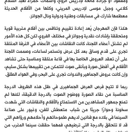
ومفقود أو جرادة مالحة لإدريس الروخ، وأسماك حمراء لعبد السلام
كلاعي، وجبل موسى لإدريس المريني، وكلها من الأفلام الحديثة
معظمها شارك في مسابقات وطنية ودولية ونال الجوائز.
هكذا فإن المهرجان يُعد إعادة تقييم وتنافس بين أفلام مغربية قوية
ومتحققة بإشادات نقدية وجوائز في مختلف الفروع، لكن كل هذه الأمور
لم تشغل أعضاء اللجنة، كانت النقاشات بين الأعضاء في الغرفة المغلقة
تجري على قدم وساق بعد كل عرض وتستمر لساعات، وصممت اللجنة
على أن تعقد العروض الخاصة بها في قاعة مغلقة ومناسبة حتى تشاهد
الأفلام في أفضل صورة وبأنقى صوت لتتمكن من تقييمها بشكل سليم،
وإن كانت عروض الجماهير والندوات تجري على البحر، وفي الهواء الطلق.
ربما لا تتيح فرص العرض الجماهيرى في ظل هذه الظروف الدرجة
المناسبة من نقاء الصورة ووضوح الصوت بالدرجة الدقيقة، لكنها لم
تمنع جمهور المشاهدين من الاستمتاع بالأفلام والنقاشات التي شهدت
سخونة وحوارًا جريئًا من شباب متعطش للفن، وغيور على صناعة
السينما في بلاده مع فنانين لديهم طموحاتهم وأحلامهم ورؤاهم التي
قد لا تتحقق بالدرجة التي ترضيهم، فمهما حققت سينما المغرب من