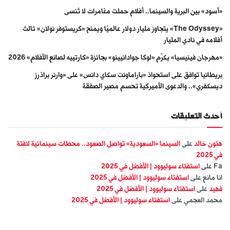
«أسود» بين البرية والسينما.. أفلام حملت مغامرات لا تُنسى
«The Odyssey» يتجاوز مليار دولار عالميًا ويمنح «كريستوفر نولان» ثالث
أفلامه في نادي المليار
«مهرجان فينيسيا» يكرّم «لوكا جوادانيينو» بجائزة «كارتييه لصانع الأفلام» 2026
بريطانيا توافق على استحواذ «باراماونت سكاي دانس» على «وارنر براذرز
ديسكفري».. والدعوى الأميركية تحسم مصير الصفقة
أحدث التعليقات
هتون خالد
على
السينما «السعودية» تواصل الصعود.. محطات سينمائية لافتة
في 2025
Fa
على
استفتاء سوليوود | الأفضل في 2025
انا مانع
على
استفتاء سوليوود | الأفضل في 2025
فهيد
على
استفتاء سوليوود | الأفضل في 2025
محمد العجمي
على
استفتاء سوليوود | الأفضل في 2025