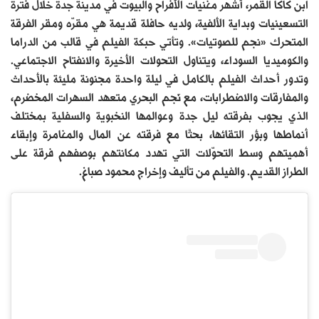
ابن كاكا القمر، أشهر مغنيات الأفراح والبيوت في مدينة جدة خلال فترة
التسعينيات وبداية الألفية، ولديه حافلة قديمة هي مقرّه ومقر الفرقة
المتحرك «نجم للصوتيات». وتأتي حبكة الفيلم في قالب من الدراما
والكوميديا السوداء، ويتناول التحولات الأخيرة والانفتاح الاجتماعي.
وتدور أحداث الفيلم بالكامل في ليلة واحدة مجنونة مليئة بالأحداث
والمفارقات والاضطرابات، مع نَجم البحري متعهد السهرات المخضرم،
الذي يجوب بفرقته ليل جدة وعوالمها النخبوية والسفلية بمختلف
أنماطها وبؤر التقائها، بحثًا مع فرقته عن المال والمغامرة وإبقاء
أهميتهم وسط التحوّلات التي تهدد مكانتهم بوصفهم فرقة على
الطراز القديم. والفيلم من تأليف وإخراج محمود صباغ.