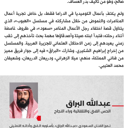
صالح، وهو من تأليف بدر العساف.
ولم يكتفِ بأعمال الكوميديا في الدراما فقط، بل خاض تجربة أعمال
المغامرات والغموض من خلال مشاركته في مسلسل «الهبوب»، الذي
يتناول قصة اختفاء رجل الأعمال المغامر «سعود»، في ظروف غامضة
أثناء رحلته؛ فتبدأ ابنته صيتة وأصدقاؤها مهمة بحث تأخذهم إلى ثقب
زمني يعيدهم إلى زمن الاحتلال العثماني للجزيرة العربية. والمسلسل
من إخراج إبراهيم الشكيري. وشارك «البراق» فيه إلى جوار فريق مميز
من فناني المملكة، منهم: ميلا الزهراني، ودريعان الدريعان، وشعيفان
محمد العتيبي.