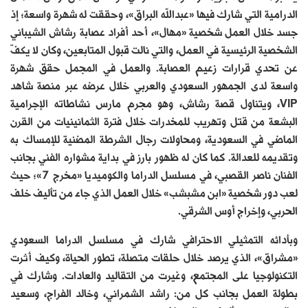
الدرامية التي شارك فيها «عبدالله البراق»، وحققت له شهرة واسعة؛ إذ
جسد خلال العمل شخصية «مهال»، أحد أفراد عصابة رشاش الشيباني
الشخصية الرئيسية في العمل، والتي نالت قبول المتابعين، وكان لا يكفّ
عن تحدي قرارات زعيم العصابة. والعمل في المجمل حقق شهرة
واسعة لدى الجمهور السعودي والعربي خلال عرضه عبر منصة شاهد
VIP، ويتناول قصة رشاش، وهو مجرم مارس نشاطاته الإجرامية
البشعة من قتل وتهريب للمخدرات خلال فترة الثمانينيات من القرن
الماضي في السعودية، ومحاولات رجال الشرطة المضنية للإمساك به
وتقديمه للعدالة. كما كان له ظهور بارز في بداية مشواره الفني بجانب
الفنان ناصر القصبي، في مسلسل الدراما والكوميديا «مخرج 7»؛ حيث
لعب دور شخصية «ابن مشبشب» خلال العمل الذي جاء من تأليف خلف
الحربي، وإخراج أوس الشرقي.
وبأدائه التمثيلي الاحترافي شارك في مسلسل الدراما السعودي
«مشراق»، الذي يرصد خلال حلقات متصلة، تطور الحياة، وكيف أثرت
التكنولوجيا على المجتمع، وغيرت من التقاليد والعادات. وشارك في
بطولة العمل بجانب كل من: راشد الشمراني، وخالد الفراج، وسعيد