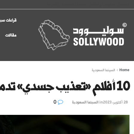
الرئيسية
سوليوود في الإعلام
سياسة الخصوصية
اتصل بنا
قراءات سين
مقالات
Home
السينما السعودية
10 أفلام «تعذيب جسدي» تدمي القلوب
0
28 أكتوبر، 2023
in
السينما السعودية