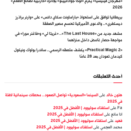
«مهرجان فينيسيا» يكرّم «لوكا جوادانيينو» بجائزة «كارتييه لصانع الأفلام»
2026
بريطانيا توافق على استحواذ «باراماونت سكاي دانس» على «وارنر براذرز
ديسكفري».. والدعوى الأميركية تحسم مصير الصفقة
مشهد جديد من «The Last House».. «غريتا لي» و«فاغنر مورا» في
مواجهة حصار غامض داخل منزلهما
«Practical Magic 2» يكشف ملصقه الرسمي.. ساندرا بولوك ونيكول
كيدمان تعودان بعد 28 عامًا
أحدث التعليقات
هتون خالد
على
السينما «السعودية» تواصل الصعود.. محطات سينمائية لافتة
في 2025
Fa
على
استفتاء سوليوود | الأفضل في 2025
انا مانع
على
استفتاء سوليوود | الأفضل في 2025
فهيد
على
استفتاء سوليوود | الأفضل في 2025
محمد العجمي
على
استفتاء سوليوود | الأفضل في 2025