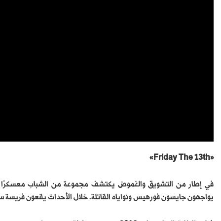
«Friday The 13th»
في إطار من التشويق والغموض يكتشف مجموعة من الشباب معسكرًا عن
يواجهون جايسون فورهيس ونواياه القاتلة. خلال الأحداث يقعون فريسة 