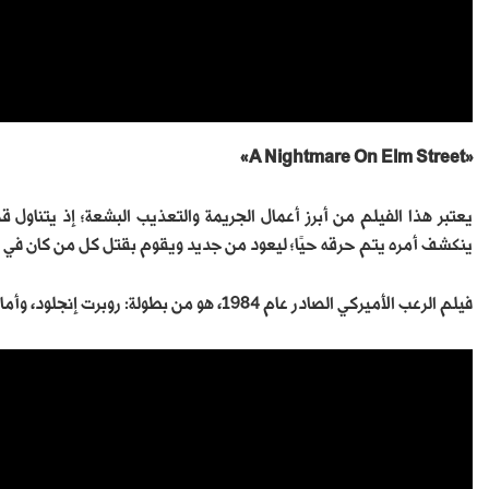
«A Nightmare On Elm Street»
يعتبر هذا الفيلم من أبرز أعمال الجريمة والتعذيب البشعة؛ إذ يتناول
ينكشف أمره يتم حرقه حيًا؛ ليعود من جديد ويقوم بقتل كل من كان في د
فيلم الرعب الأميركي الصادر عام 1984، هو من بطولة: روبرت إنجلود، وأماندا ويس، ولين شاي؛ ومن إخراج: ويس كرافن.