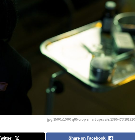
181320 1365473.jpg.1500x1000 q95 crop smart upscale
witter
Share on Facebook