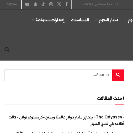
السبت, أغسطس 8, 2026
Login
يوم
أخبار النجوم
المسلسلات
إصدارات سينمائية
أحدث المقالات
«The Odyssey» يتجاوز مليار دولار عالميًا ويمنح «كريستوفر نولان» ثالث
أفلامه في نادي المليار