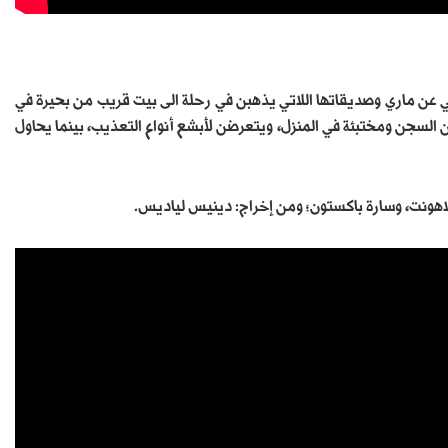
لم هو إعادة لفيلم بالعنوان نفسه الذي أنتج في 1972، ويحكي عن ماري وصديقاتها اللاتي يذهبن في رحلة الى بيت قريب من بحيرة في
السجن ومختبئة في المنزل، ويتعرضن لأبشع أنواع التعذيب، بينما يحاول
ديلاهونت، وسارة باكستون؛ ومن إخراج: دينيس لياديس.