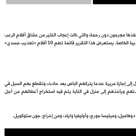
نفذها مجرمون دون رحمة، والتي نالت إعجاب الكثير من عشاق أفلام الرعب
والإثارة النفسية؛ لما تحمله قصصها من عناصر التشويق والدراما ذات الجاذبية الخاصة. يستعرض هذا التقرير قائمة تضم 10 أفلام «تعذيب جسدي»
 إلى إجازة مريرة عندما يتركهم الباص بعد حادث، وتقطع بهم السبل في
اعدتهم ويأخذهم إلى منزل في الغابة يتم فيه استخراج أعضائهم من أجل