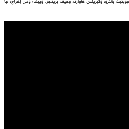
رت داوني جونير، وجوينيث بالترو، وتيرينس هاوارد، وجيف بريدجز. وييف؛ ومن إخراج: جا