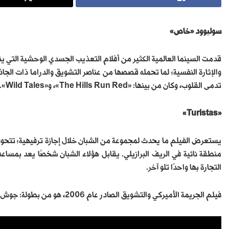
سوليوود «خاص»
قدمت السينما العالمية الكثير من أفلام التعذيب الجسدي الوحشية التي ي
تدمى القلوب، وكان من بينها: «The Hills Run Red»، و«Wild Tales».
«Turistas»
يستعرض الفيلم ما يحدث لمجموعة من الشبان خلال إجازة ترفيهية؛ تتحول
منطقة نائية في الريف البرازيلي. يقابل هؤلاء الشبان شخصًا يعد بمس
التجارة بها واحدًا تلو آخر.
فيلم الجريمة الأميركي والتشويق الصادر عام 2006، هو من بطولة: جوش دوهاميل، وميليسا جورج، وأوليفيا وايلد؛ ومن إخراج: جون ستوكويل.