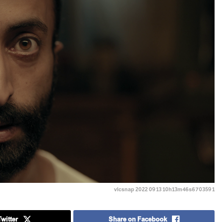
vlcsnap 2022 09 13 10h13m46s670359 1
witter
Share on Facebook