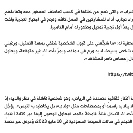
 الغراب»، والتي نجح من خلالها في كسب تعاطف الجمهور معه وتفاعلهم
 تجارب أداء للمشاركين في العمل كافة، ونجح في اجتياز التجربة ولفت
 يعدُّ أول تجربة تمثيل وظهور له أمام الكاميرا.
فية له: «ما شجَّعني على قبول الشخصية شغفي بمهنة التمثيل، ورغبتي
شخص بسيط، لديه ورم في دماغه، ويمرُّ بأحداثٍ غير متوقعة، ويحاول
يصال إحساس ناصر للمشاهد».
https://tw
ة أفكار ثقافيةٍ متعددة في الرياض، وهو شخصية فاشلة في نظر والديه؛ إذ
لا يناديه باسمه أو بمصطلحات مثل «ولدي»؛ بل يخاطبه بـ«التيس». يؤجِّل
داث لتدخل فتاةٌ غامضةٌ عالمه، فيحاول الوصول إليها عبر كتابة أغنيةٍ،
وتقديمها إلى صديقه «بوصقر» لغنائها، والوصول إلى قلب الفتاة. بدأ عرض الفيلم في صالات السينما السعودية في 18 مايو 2023، وُعرض عبر منصة