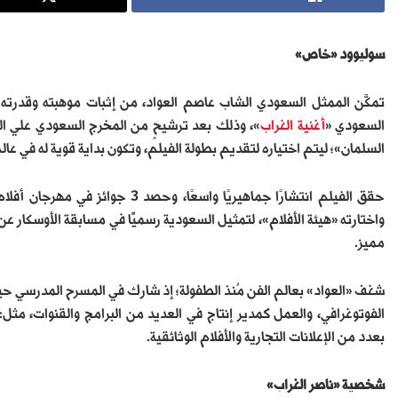
سوليوود «خاص
»
تمكَّن الممثل السعودي الشاب عاصم العواد، من إثبات موهبته وقدرته ا
السعودي «
أغنية الغراب
»، وذلك بعد ترشيحٍ من المخرج السعودي علي الكل
السلمان»؛ ليتم اختياره لتقديم بطولة الفيلم، وتكون بداية قوية له في عال
حقق الفيلم انتشارًا جماهيريًا واس
واختارته «هيئة الأفلام»، لتمثيل السعودية رسميًّا في مسابقة الأوسكار ع
مميز.
شغف «العواد» بعالم الفن مُنذ الطفولة؛ إذ شارك في المسرح المدرسي حين
الفوتوغرافي، والعمل كمدير إنتاج في العديد من البرامج والقنوات، مثل:
بعدد من الإعلانات التجارية والأفلام الوثائقية.
شخصية «ناصر الغراب
»