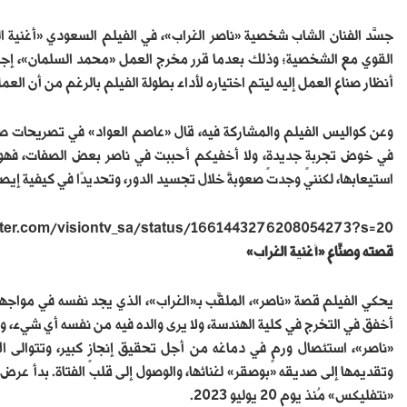
جسَّد الفنان الشاب شخصية «ناصر الغراب»، في الفيلم السعودي «أغنية
القوي مع الشخصية؛ وذلك بعدما قرر مخرج العمل «محمد السلمان»، إجراء
أنظار صناع العمل إليه ليتم اختياره لأداء بطولة الفيلم بالرغم من أن العمل
وعن كواليس الفيلم والمشاركة فيه، قال «عاصم العواد» في تصريحات صح
في خوض تجربةٍ جديدةٍ، ولا أخفيكم أحببت في ناصر بعض الصفات، فهو 
استيعابها، لكنني وجدت صعوبةً خلال تجسيد الدور، وتحديدًا في كيفية إ
itter.com/visiontv_sa/status/1661443276208054273?s=20
قصته وصنَّاع «أغنية الغراب
»
يحكي الفيلم قصة «ناصر»، الملقَّب بـ«الغراب»، الذي يجد نفسه في مواجه
أخفق في التخرج في كلية الهندسة، ولا يرى والده فيه من نفسه أي شيء، و
«ناصر»، استئصال ورمٍ في دماغه من أجل تحقيق إنجازٍ كبير، وتتوالى الأح
«نتفليكس» مُنذ يوم 20 يوليو 2023.