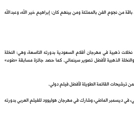
اقة من نجوم الفن بالمملكة ومن بينهم كان: إبراهيم خير الله، وعبدالله
جح فيلم «أغنية الغراب»، الذي قدم بطولته الفنان الشاب، في الفوز بـ3 نخلات ذهبية في مهرجان أفلام السعودية بدورته التاسعة، وهي: النخلة
، والنخلة الذهبية لأفضل تصوير سينمائي. كما حصد جائزة مسابقة «ضوء»
ضمن ترشيحات القائمة الطويلة لأفضل فيلم دولي.
لي، في ديسمبر الماضي، وشارك في مهرجان هوليوود للفيلم العربي بدورته