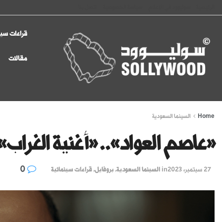
الرئيسية
سوليوود في الإعلام
سياسة الخصوصية
اتصل بنا
قراءات سين
مقالات
Home
السينما السعودية
«عاصم العواد».. «أغنية الغراب»
0
27 سبتمبر، 2023
in
السينما السعودية
,
بروفايل
,
قراءات سينمائية