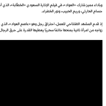
وبأداء مميز شارك «العواد»، في فيلم الإثارة السعودي «الخطَّابة»، الذ
حسام الحارثي، وريم الحبيب، ونور الخضراء.
إذ قدم المشهد الافتتاحي للعمل، احتراق رجل وهو «عاصم العواد»، الذي ج
زواجه من امرأة ثانية بمنحها خاتمًا سحريًا يعطيها القدرة على حرق ال