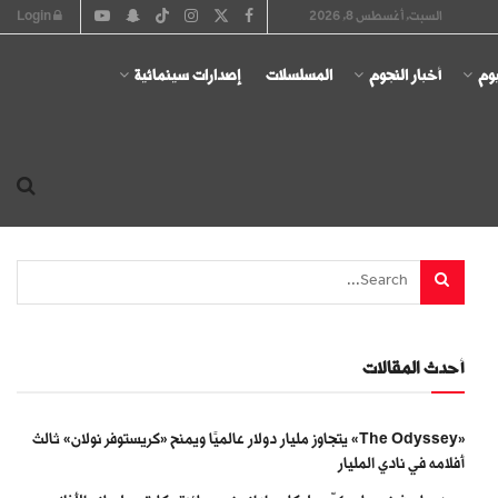
السبت, أغسطس 8, 2026
Login
يوم
أخبار النجوم
المسلسلات
إصدارات سينمائية
أحدث المقالات
«The Odyssey» يتجاوز مليار دولار عالميًا ويمنح «كريستوفر نولان» ثالث
أفلامه في نادي المليار