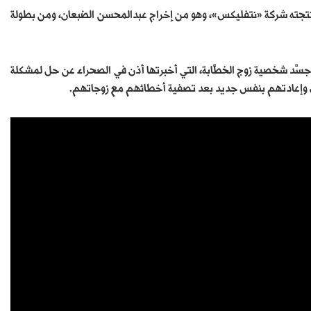
ي أنتجته شركة «نتفليكس»، وهو من إخراج عبدالمحسن الضبعان، ومن بطولة
سَّد شخصية زوج الخطَّابة، التي أخبرتها أذن في الصحراء عن حل لمشكلة
رجال وإعادتهم بنفس جديد بعد تصفية أخطائهم مع زوجاتهم.