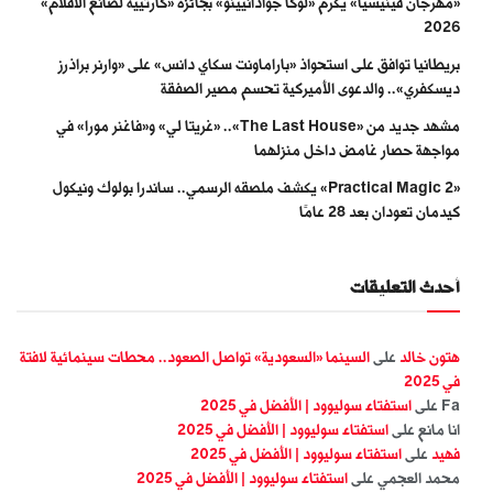
«مهرجان فينيسيا» يكرّم «لوكا جوادانيينو» بجائزة «كارتييه لصانع الأفلام»
2026
بريطانيا توافق على استحواذ «باراماونت سكاي دانس» على «وارنر براذرز
ديسكفري».. والدعوى الأميركية تحسم مصير الصفقة
مشهد جديد من «The Last House».. «غريتا لي» و«فاغنر مورا» في
مواجهة حصار غامض داخل منزلهما
«Practical Magic 2» يكشف ملصقه الرسمي.. ساندرا بولوك ونيكول
كيدمان تعودان بعد 28 عامًا
أحدث التعليقات
هتون خالد
على
السينما «السعودية» تواصل الصعود.. محطات سينمائية لافتة
في 2025
Fa
على
استفتاء سوليوود | الأفضل في 2025
انا مانع
على
استفتاء سوليوود | الأفضل في 2025
فهيد
على
استفتاء سوليوود | الأفضل في 2025
محمد العجمي
على
استفتاء سوليوود | الأفضل في 2025