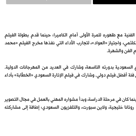
لفنية مع ظهوره للمرة الأولى أمام الكاميرا؛ حينما قدم بطولة الفيلم
ثمي، واجتياز «العواد»، لتجارب الأداء التي نفذها مخرج الفيلم «محمد
م الفن والشهرة.
عًا، وحصد 3 جوائز في مهرجان أفلام السعودية بدورته التاسعة، وشارك في العديد من المهرجانات الدولية.
ن فئة أفضل فيلم دولي. وشارك في فيلم الإثارة السعودي «الخطّابة» بأداء
ما كان في مرحلة الدراسة، وبدأ مشواره المهني بالعمل في مجال التصوير
 روتانا خليجية، ولاين سبورت، والتلفزيون السعودي؛ إضافة إلى مشاركته