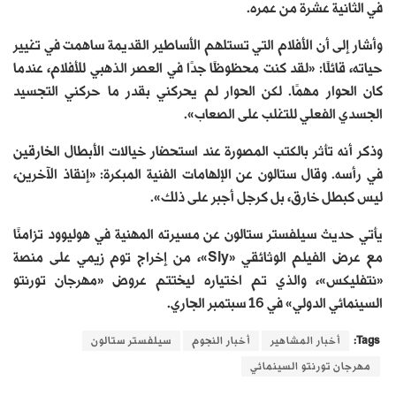
في الثانية عشرة من عمره.
وأشار إلى أن الأفلام التي تستلهم الأساطير القديمة ساهمت في تغيير
حياته، قائلًا: «لقد كنت محظوظًا جدًا في العصر الذهبي للأفلام، عندما
كان الحوار مهمًا. لكن الحوار لم يحركني بقدر ما حركني التجسيد
الجسدي الفعلي للتغلب على الصعاب».
وذكر أنه تأثر بالكتب المصورة عند استحضار خيالات الأبطال الخارقين
في رأسه. وقال ستالون عن الإلهامات الفنية المبكرة: «إنقاذ الآخرين،
ليس كبطل خارق، بل كرجل أجبر على ذلك».
يأتي حديث سيلفستر ستالون عن مسيرته المهنية في هوليوود تزامنًا
مع عرض الفيلم الوثائقي «Sly»، من إخراج توم زيمي على منصة
«نتفليكس»، والذي تم اختياره ليختتم عروض «مهرجان تورنتو
السينمائي الدولي» في 16 سبتمبر الجاري.
Tags:
أخبار المشاهير
أخبار النجوم
سيلفستر ستالون
مهرجان تورنتو السينمائي