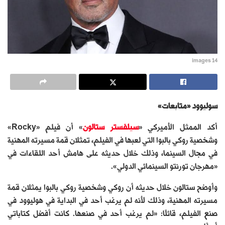
images 14
سوليوود «متابعات»
أكد الممثل الأميركي «
سيلفستر ستالون
» أن فيلم «Rocky»
وشخصية روكي بالبوا التي لعبها في الفيلم، تمثلان قمة مسيرته المهنية
في مجال السينما، وذلك خلال حديثه على هامش أحد اللقاءات في
«مهرجان تورنتو السينمائي الدولي».
وأوضح ستالون خلال حديثه أن روكي وشخصية روكي بالبوا يمثلان قمة
مسيرته المهنية، وذلك لأنه لم يرغب أحد في البداية في هوليوود في
صنع الفيلم، قائلًا: «لم يرغب أحد في صنعها. كانت أفضل كتاباتي