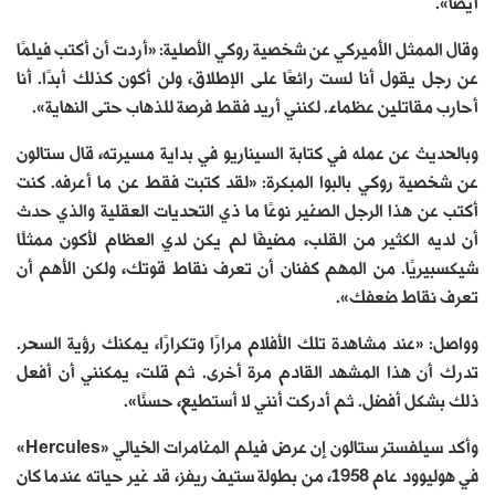
أيضًا».
وقال الممثل الأميركي عن شخصية روكي الأصلية: «أردت أن أكتب فيلمًا
عن رجل يقول أنا لست رائعًا على الإطلاق، ولن أكون كذلك أبدًا. أنا
أحارب مقاتلين عظماء. لكنني أريد فقط فرصة للذهاب حتى النهاية».
وبالحديث عن عمله في كتابة السيناريو في بداية مسيرته، قال ستالون
عن شخصية روكي بالبوا المبكرة: «لقد كتبت فقط عن ما أعرفه. كنت
أكتب عن هذا الرجل الصغير نوعًا ما ذي التحديات العقلية والذي حدث
أن لديه الكثير من القلب، مضيفًا لم يكن لدي العظام لأكون ممثلًا
شيكسبيريًا. من المهم كفنان أن تعرف نقاط قوتك، ولكن الأهم أن
تعرف نقاط ضعفك».
وواصل: «عند مشاهدة تلك الأفلام مرارًا وتكرارًا، يمكنك رؤية السحر.
تدرك أن هذا المشهد القادم مرة أخرى. ثم قلت، يمكنني أن أفعل
ذلك بشكل أفضل. ثم أدركت أنني لا أستطيع، حسنًا».
وأكد سيلفستر ستالون إن عرض فيلم المغامرات الخيالي «Hercules»
في هوليوود عام 1958، من بطولة ستيف ريفز، قد غير حياته عندما كان