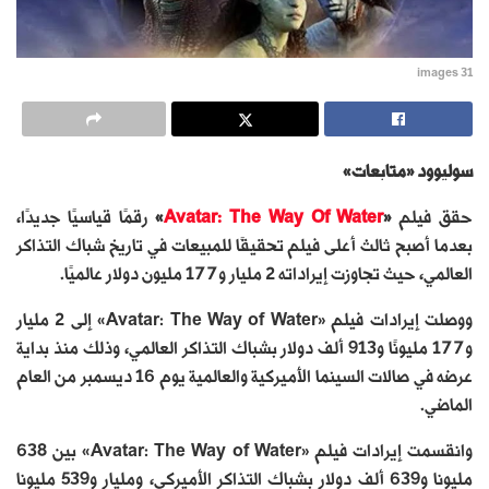
images 31
سوليوود «متابعات»
حقق فيلم
«
Avatar: The Way Of Water
»
رقمًا قياسيًا جديدًا،
بعدما أصبح ثالث أعلى فيلم تحقيقًا للمبيعات في تاريخ شباك التذاكر
العالمي، حيث تجاوزت إيراداته 2 مليار و177 مليون دولار عالميًا.
ووصلت إيرادات فيلم «Avatar: The Way of Water» إلى 2 مليار
و177 مليونًا و913 ألف دولار بشباك التذاكر العالمي، وذلك منذ بداية
عرضه في صالات السينما الأميركية والعالمية يوم 16 ديسمبر من العام
الماضي.
وانقسمت إيرادات فيلم «Avatar: The Way of Water» بين 638
مليونا و639 ألف دولار بشباك التذاكر الأميركي، ومليار و539 مليونا