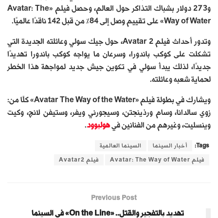
و273 دولار بشباك التذاكر حول العالم، وحصل فيلم «Avatar: The
Way of Water» على تقييم وصل إلى 84% من قبل 142 ناقدًا عالميًا.
وتدور أحداث فيلم Avatar 2، حول جيك سولي وعائلته الجديدة التي
تشكلت على كوكب باندورا، وسرعان ما يواجه كوكب باندورا تهديدًا
جديدًا، لذلك يبدأ سولي في تكوين جيش جديد لمواجهة هذا الخطر
لحماية شعبه وعائلته.
ويشارك في بطولة فيلم «Avatar The Way of the Water» كلًا من:
زوي سالدانا، وسام ورذينجتن، وسيجورني ويفر، وستيفن لانج، وكيت
وينسليت، وغيرهم من الفنانين في
هوليوود
.
Tags:
أخبار السينما
السينما العالمية
فيلم Avatar: The Way of Water
فيلم Avatar2
Previous Post
تهديد بالتفجير والقتل.. «On the Line» في السينما