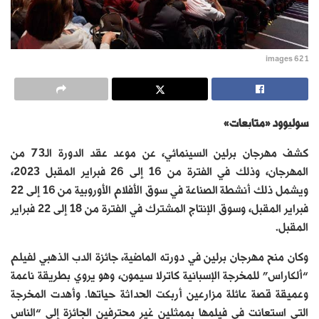
images 62 1
سوليوود «متابعات»
كشف مهرجان برلين السينمائي، عن موعد عقد الدورة الـ73 من
المهرجان، وذلك في الفترة من 16 إلى 26 فبراير المقبل 2023،
ويشمل ذلك أنشطة الصناعة في سوق الأفلام الأوروبية من 16 إلى 22
فبراير المقبل، وسوق الإنتاج المشترك في الفترة من 18 إلى 22 فبراير
المقبل.
وكان منح مهرجان برلين في دورته الماضية، جائزة الدب الذهبي لفيلم
“ألكاراس” للمخرجة الإسبانية كاترلا سيمون، وهو يروي بطريقة ناعمة
وعميقة قصة عائلة مزارعين أربكت الحداثة حياتها. وأهدت المخرجة
التي استعانت في فيلمها بممثلين غير محترفين الجائزة إلى “الناس