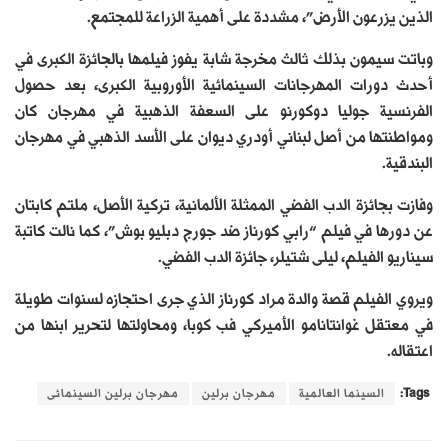
الذين يزرعون الأرض”، مشددة على أهمية الزراعة للمجتمع.
وباتت سيمون بذلك ثالث مخرجة شابة يفوز فيلمها بالجائزة الكبرى في
أحدث دورات المهرجانات السينمائية الأوروبية الكبرى، بعد حصول
الفرنسية جوليا دوكورنو على السعفة الذهبية في مهرجان كان
ومواطنتها من أصل لبناني أودري ديوان على الأسد الذهبي في مهرجان
البندقية.
وفازت بجائزة الدب الفضي الممثلة الألمانية، تركية الأصل، ملتم كابتان
عن دورها في فيلم “رابي كورناز ضد جورج دبليو بوش”، كما نالت كاتبة
سيناريو الفيلم، ليلى شتيلر، جائزة الدب الفضي.
ويروي الفيلم قصة والدة مراد كورناز الذي جرى احتجازه لسنوات طويلة
في معتقل غوانتانامو الأميركي فب كوبا، ومحاولتها لتحرير ابنها من
اعتقاله.
Tags:
السينما العالمية
مهرجان برلين
مهرجان برلين السينمائى