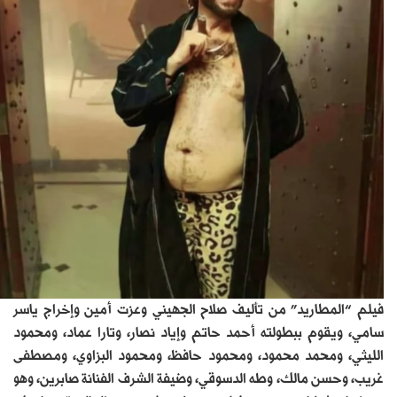
فيلم “المطاريد” من تأليف صلاح الجهيني وعزت أمين وإخراج ياسر
سامي، ويقوم ببطولته أحمد حاتم وإياد نصار، وتارا عماد، ومحمود
الليثي، ومحمد محمود، ومحمود حافظ، ومحمود البزاوي، ومصطفى
غريب، وحسن مالك، وطه الدسوقي، وضيفة الشرف الفنانة صابرين، وهو