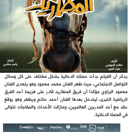
يذكر أن الفيلم بدأت حملته الدعائية بشكل مختلف على كل وسائل
التواصل الاجتماعي، حيث ظهر الفنان محمد محمود وهو يتحدى الفنان
محمود البزاوي مؤكدًا أن فريق المطاريد قادر على هزيمة أحد الفرق
الرياضية الكبرى، ليتدخل بعدها الفنان أحمد حاتم ويظهر وهو يوقع
عقد مع أحد المدربين العالميين، ومازالت الأحداث والمفاجآت تتوالى
في الحملة الدعائية.