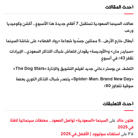
أحدث المقالات
صالات السينما السعودية تستقبل 7 أفلام جديدة هذا الأسبوع.. أكشن وكوميديا
ورعب
أبطال خارج الأرض.. 5 ممثلين جسّدوا شجاعة «رواد الفضاء» على شاشة السينما
«سبايدر مان» و«الأوديسة» يقودان انتعاش شباك التذاكر السعودي.. الإيرادات
تقفز 43% في أسبوع
الكشف عن بوستر دعائي جديد لفيلم التشويق والإثارة «The Dog Stars»
«Spider-Man: Brand New Day» يتصدر شباك التذاكر الكوري بحصة
سوقية تتجاوز 80%
أحدث التعليقات
هتون خالد
على
السينما «السعودية» تواصل الصعود.. محطات سينمائية لافتة
في 2025
Fa
على
استفتاء سوليوود | الأفضل في 2025