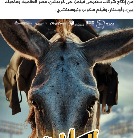
من إنتاج شركات سنيرجى فيلمز، جي كرييشن، مصر العالمية، وماجيك
بين، وأوسكار، وفيلم سكوير، ونيوسينشري.