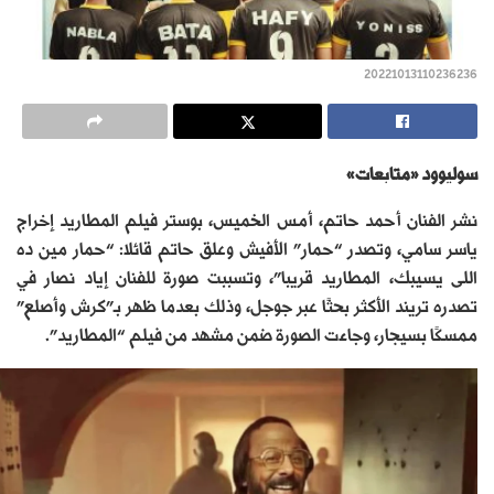
20221013110236236
سوليوود «متابعات»
نشر الفنان أحمد حاتم، أمس الخميس، بوستر فيلم المطاريد إخراج
ياسر سامي، وتصدر “حمار” الأفيش وعلق حاتم قائلا: “حمار مين ده
اللى يسيبك، المطاريد قريبا”، وتسببت صورة للفنان إياد نصار في
تصدره تريند الأكثر بحثًا عبر جوجل، وذلك بعدما ظهر بـ”كرش وأصلع”
ممسكًا بسيجار، وجاءت الصورة ضمن مشهد من فيلم “المطاريد”.