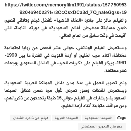
https://twitter.com/memoryfilm1991/status/157750953
9204694023?t=r3CcCsxDCa3d_7Q_nateGg&s=19
والفيلم حائز على جائزة «النخلة الذهبية» لأفضل فيلم وثائقي قصير،
ضمن مسابقة «مهرجان أفلام السعودية» في دورته الثامنة، التي
أقيمت في وقت سابق من العام الحالي.
ويستعرض الفيلم الوثائقي، حوالي عشر قصص من زوايا اجتماعية
مختلفة، أثناء حرب الخليج أو أزمة الكويت في الفترة ما بين 1990-
1991، ويركز الفيلم على ذكريات الحرب في الداخل السعودي بوجهات
نظر مختلفة.
وتم تصوير العمل في عدة مدن داخل المملكة العربية السعودية،
ويستعرض لقطات وصور تعرض لأول مرة ضمن نطاق السينما
السعودية، ويشارك في الفيلم حوالي 15 ضيفًا يتحدثون عن ذكرياتهم،
وعن مواقف متباينة أثناء أزمة الخليج.
Tags:
السينما السعودية
السينما العربية
فيلم من ذاكرة الشمال
مهرجان البحرين السينمائي