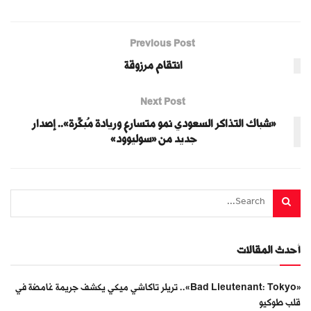
Previous Post
انتقام مرزوقة
Next Post
«شباك التذاكر السعودي نمو متسارع وريادة مُبكِّرة».. إصدار
جديد من «سوليوود»
أحدث المقالات
«Bad Lieutenant: Tokyo».. تريلر تاكاشي ميكي يكشف جريمة غامضة في
قلب طوكيو