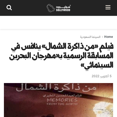
من نحن
سياسة المحتوى
شروط الاستخدام
تواصل معنا
Home
السينما السعودية
فيلم «من ذاكرة الشمال» ينافس في
المسابقة الرسمية بـ«مهرجان البحرين
السينمائي»
5 أكتوبر، 2022