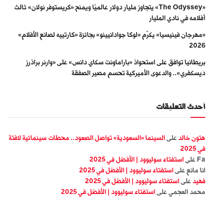
«The Odyssey» يتجاوز مليار دولار عالميًا ويمنح «كريستوفر نولان» ثالث
أفلامه في نادي المليار
«مهرجان فينيسيا» يكرّم «لوكا جوادانيينو» بجائزة «كارتييه لصانع الأفلام»
2026
بريطانيا توافق على استحواذ «باراماونت سكاي دانس» على «وارنر براذرز
ديسكفري».. والدعوى الأميركية تحسم مصير الصفقة
أحدث التعليقات
هتون خالد
على
السينما «السعودية» تواصل الصعود.. محطات سينمائية لافتة
في 2025
Fa
على
استفتاء سوليوود | الأفضل في 2025
انا مانع
على
استفتاء سوليوود | الأفضل في 2025
فهيد
على
استفتاء سوليوود | الأفضل في 2025
محمد العجمي
على
استفتاء سوليوود | الأفضل في 2025