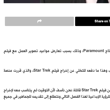
Share on T
قرر المخرج مات شاكمان، الانسحاب من إخراج فيلم Star Trek من إنتاج Paramount؛ وذلك بسبب تعارض مواعيد تصوير العمل مع فيلم
ويعد فيلم Fantastic Four بمثابة أولوية قصوى للمخرج مات شكمان، وهذا ما دفعه للتخلي عن إخراج فيلم Star Trek، والذي قررت منصة
ومن جانبها، أصدرت منصة Paramount بيانًا بعد انسحاب مات شكمان من فيلم Star Trek قائلة: نحن نأسف لأن التوقيت لم يتناسب معه لإخراج
ؤية الإبداعية لهذا الفصل التالي ونتطلع إلى تقديمه للجماهير في جميع