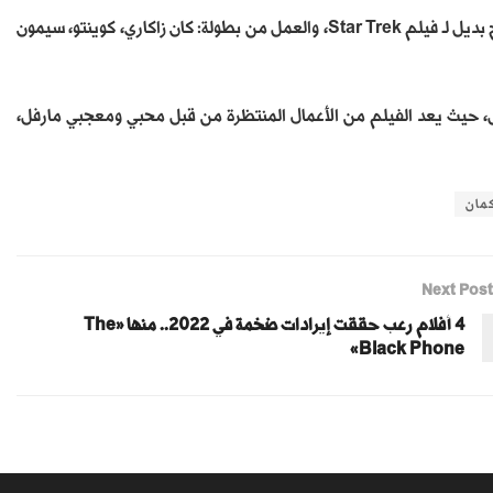
وبعد انسحاب مات شكمان بدأت منصة Paramount في البحث عن مخرج بديل لـ فيلم Star Trek، والعمل من بطولة: كان زاكاري، كوينتو، سيمون
كمان إخراج فيلم Fantastic Four بعالم مارفل، حيث يعد الفيلم من الأعمال المنتظرة من قبل محبي ومعجبي مارفل،
مان
Next Post
4 أفلام رعب حققت إيرادات ضخمة في 2022.. منها «The
Black Phone»