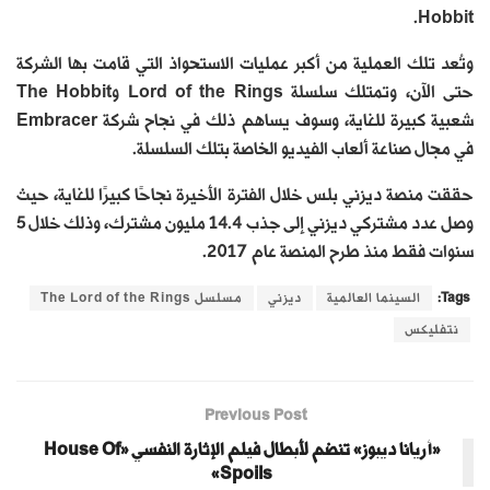
Hobbit.
وتُعد تلك العملية من أكبر عمليات الاستحواذ التي قامت بها الشركة
حتى الآن، وتمتلك سلسلة Lord of the Rings وThe Hobbit
شعبية كبيرة للغاية، وسوف يساهم ذلك في نجاح شركة Embracer
في مجال صناعة ألعاب الفيديو الخاصة بتلك السلسلة.
حققت منصة ديزني بلس خلال الفترة الأخيرة نجاحًا كبيرًا للغاية، حيث
وصل عدد مشتركي ديزني إلى جذب 14.4 مليون مشترك، وذلك خلال 5
سنوات فقط منذ طرح المنصة عام 2017.
Tags:
السينما العالمية
ديزني
مسلسل The Lord of the Rings
نتفليكس
Previous Post
«أريانا ديبوز» تنضم لأبطال فيلم الإثارة النفسي «House Of
Spoils»