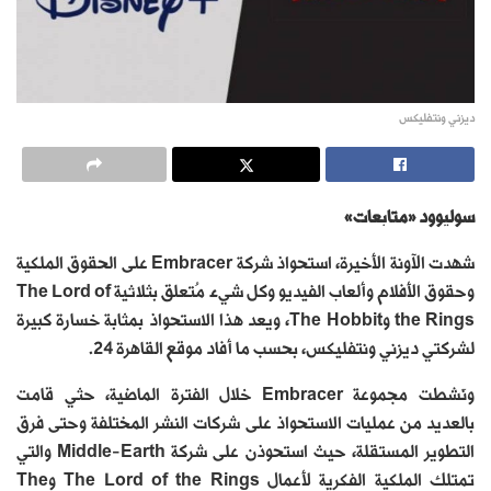
ديزني ونتفليكس
سوليوود «متابعات»
شهدت الآونة الأخيرة، استحواذ شركة Embracer على الحقوق الملكية
وحقوق الأفلام وألعاب الفيديو وكل شيء مُتعلق بثلاثية The Lord of
the Rings وThe Hobbit، ويعد هذا الاستحواذ بمثابة خسارة كبيرة
لشركتي ديزني ونتفليكس، بحسب ما أفاد موقع القاهرة 24.
ونَشطت مجموعة Embracer خلال الفترة الماضية، حثي قامت
بالعديد من عمليات الاستحواذ على شركات النشر المختلفة وحتى فرق
التطوير المستقلة، حيث استحوذن على شركة Middle-Earth والتي
تمتلك الملكية الفكرية لأعمال The Lord of the Rings وThe