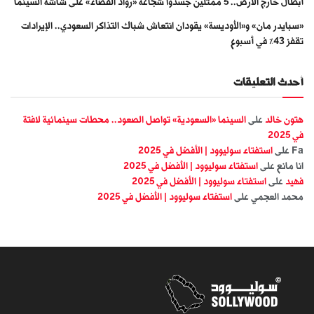
أبطال خارج الأرض.. 5 ممثلين جسّدوا شجاعة «رواد الفضاء» على شاشة السينما
«سبايدر مان» و«الأوديسة» يقودان انتعاش شباك التذاكر السعودي.. الإيرادات
تقفز 43% في أسبوع
أحدث التعليقات
هتون خالد
على
السينما «السعودية» تواصل الصعود.. محطات سينمائية لافتة
في 2025
Fa
على
استفتاء سوليوود | الأفضل في 2025
انا مانع
على
استفتاء سوليوود | الأفضل في 2025
فهيد
على
استفتاء سوليوود | الأفضل في 2025
محمد العجمي
على
استفتاء سوليوود | الأفضل في 2025