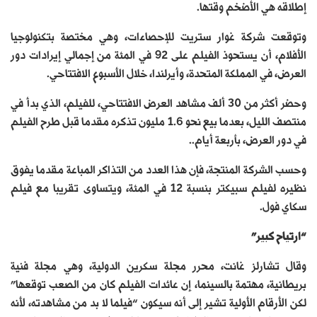
إطلاقه هي الأضخم وقتها.
وتوقعت شركة غوار ستريت للإحصاءات، وهي مختصة بتكنولوجيا
الأفلام، أن يستحوذ الفيلم على 92 في المئة من إجمالي إيرادات دور
العرض، في المملكة المتحدة، وأيرلندا، خلال الأسبوع الافتتاحي.
وحضر أكثر من 30 ألف مشاهد العرض الافتتاحي، للفيلم، الذي بدأ في
منتصف الليل، بعدما بيع نحو 1.6 مليون تذكره مقدما قبل طرح الفيلم
في دور العرض، بأربعة أيام..
وحسب الشركة المنتجة، فإن هذا العدد من التذاكر المباعة مقدما يفوق
نظيره لفيلم سبيكتر بنسبة 12 في المئة، ويتساوى تقريبا مع فيلم
سكاي فول.
“ارتياح كبير”
وقال تشارلز غانت، محرر مجلة سكرين الدولية، وهي مجلة فنية
بريطانية، مهتمة بالسينما، إن عائدات الفيلم كان من الصعب توقعها”
لكن الأرقام الأولية تشير إلى أنه سيكون “فيلما لا بد من مشاهدته، لأنه