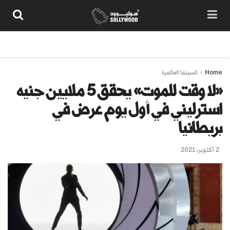
من نحن
سياسة المحتوى
شروط الاستخدام
تواصل معنا
Home
السينما العالمية
«لا وقت للموت» يحقق 5 ملايين جنيه
استرليني في أول يوم عرض في
بريطانيا
2 أكتوبر، 2021