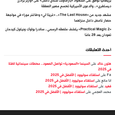
بريطانيا توافق على استحواذ «باراماونت سكاي دانس» على «وارنر براذرز
ديسكفري».. والدعوى الأميركية تحسم مصير الصفقة
مشهد جديد من «The Last House».. «غريتا لي» و«فاغنر مورا» في مواجهة
حصار غامض داخل منزلهما
«Practical Magic 2» يكشف ملصقه الرسمي.. ساندرا بولوك ونيكول كيدمان
تعودان بعد 28 عامًا
أحدث التعليقات
هتون خالد
على
السينما «السعودية» تواصل الصعود.. محطات سينمائية لافتة
في 2025
Fa
على
استفتاء سوليوود | الأفضل في 2025
انا مانع
على
استفتاء سوليوود | الأفضل في 2025
فهيد
على
استفتاء سوليوود | الأفضل في 2025
محمد العجمي
على
استفتاء سوليوود | الأفضل في 2025