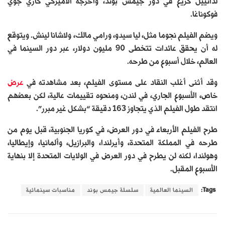
لدانييل كريغ في دور جيمس بوند، وأخرجه الأميركي كاري جوي
فوكوناغا.
ويضم الفيلم نجوما مثل، ليا سيدو، ورامي مالك، ولاشانا لينش. ويتوقع
له أن يحقق عائدات تتخطى 90 مليون دولار، عبر دور السينما في
العالم، خلال أسبوع من طرحه.
وقد أثنى أغلب النقاد على مستوى الفيلم، بعد مشاهدته في
عرض
خاص، الأسبوع الجاري، في لندن، ومنحوه تقييمات عالية، لكن بعضهم
انتقد طول الفيلم الذي يتجاوز 163 دقيقة “بشكل غير مبرر”.
طرح الفيلم الأربعاء في دور العرض، في كوريا الجنوبية، قبل يوم من
طرحه في المملكة المتحدة، وأيرلندا، والبرازيل، وألمانيا، وإيطاليا،
وهولندا، لكنه لن يطرح في دور العرض في الولايات المتحدة إلا بنهاية
الأسبوع المقبل.
Tags:
السينما العالمية
سلسلة جيمس بوند
مناسبات سينمائية