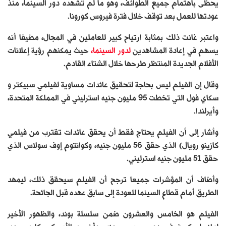
يحظى باهتمام جميع الطوائف، وهو ما لم تشهده دور السينما، منذ
عودتها للعمل بعد توقف خلال فترة فيروس كورونا.
واعتبر غانت ذلك بمثابة ارتياح كبير للعاملين في المجال، مضيفا أنه
يسهم في إعادة المشاهدين
لدور السينما،
حيث يمكنهم رؤية إعلانات
الأفلام الجديدة المنتظر طرحها خلال الشتاء القادم.
وقال إن الفيلم ليس بحاجة لتحقيق عائدات مساوية لفيلمي سبيكتر و
سكاي فول التي تخطت 95 مليون جنيه استرليني في المملكة المتحدة،
وأيرلندا.
وأشار إلى أن الفيلم يحتاج فقط أن يحقق عائدات تقترب من فيلمي
كازينو رويال) الذي حقق 56 مليون جنيه، وكوانتوم إوف سولاس الذي
حقق 51 مليون جنيه استرليني.
وأضاف أن المؤشرات جميعا ترجح أن الفيلم سيحقق ذلك، ليمهد
الطريق أمام قطاع السينما للعودة إلى سابق عهده قبل الجائحة.
الفيلم هو الخامس والعشرون ضمن سلسلة بوند، والظهور الأخير