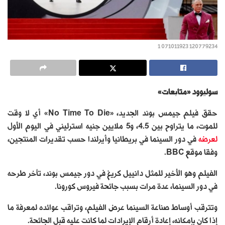
120779234 071011923 1
سوليوود «متابعات»
حقق فيلم جيمس بوند الجديد، «No Time To Die» أي لا وقت
للموت، ما يتراوح بين 4.5، و5 ملايين جنيه استرليني في اليوم الأول
لعرضه
في دور السينما في بريطانيا وأيرلندا حسب تقديرات المنتجين،
وفقا موقع BBC.
الفيلم وهو الأخير للمثل دانييل كريغ في دور جيمس بوند، تأخر طرحه
في دور السينما، عدة مرات بسبب جائحة فيروس كورونا.
وتترقب أوساط صناعة السينما عرض الفيلم، وتراقب عوائده لمعرفة ما
إذا كان بإمكانه، إعادة أرقام الإيرادات لما كانت عليه قبل الجائحة.