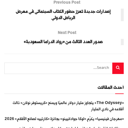
Previous Post
إصدارات جديدة تعزز حضور الكتاب السينمائي في معرض
الرياض الدولي
Next Post
صدور العدد الثالث من «رواد الدراما السعودية»
أحدث المقالات
«The Odyssey» يتجاوز مليار دولار عالميًا ويمنح «كريستوفر نولان» ثالث
أفلامه في نادي المليار
«مهرجان فينيسيا» يكرّم «لوكا جوادانيينو» بجائزة «كارتييه لصانع الأفلام» 2026