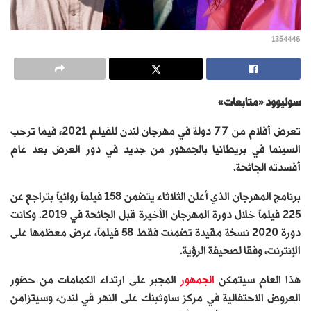
1354446
سوليوود «متابعات»
تعرض أفلام من 77 دولة في مهرجان لندن للفيلم 2021، فيما ترحب
السينما في بريطانيا بالجمهور من جديد في دور العرض بعد عام
أفسدته الجائحة.
برنامج المهرجان الذي أعلن الثلاثاء يتضمن 158 فيلماً روائياً بتراجع عن
225 فيلماً خلال دورة المهرجان الأخيرة قبل الجائحة في 2019. وكانت
دورة 2020 نسخة مقيدة تضمنت فقط 58 فيلماً، عرض معظمها على
الإنترنت، وفقا لصحيفة الرؤية.
هذا العام سيتمكن
الجمهور
المجبر على ارتداء الكمامات من حضور
العروض الاحتفالية في مركز ساوثبنك على النهر في لندن، وسيتزامن