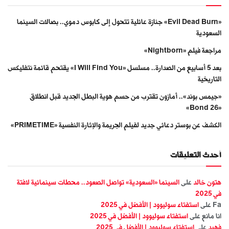
«Evil Dead Burn» جنازة عائلية تتحول إلى كابوس دموي.. بصالات السينما
السعودية
مراجعة فيلم «Nightborn»
بعد 5 أسابيع من الصدارة.. مسلسل «I Will Find You» يقتحم قائمة نتفليكس
التاريخية
«جيمس بوند».. أمازون تقترب من حسم هوية البطل الجديد قبل انطلاق
«Bond 26»
الكشف عن بوستر دعائي جديد لفيلم الجريمة والإثارة النفسية «PRIMETIME»
أحدث التعليقات
هتون خالد
على
السينما «السعودية» تواصل الصعود.. محطات سينمائية لافتة
في 2025
Fa
على
استفتاء سوليوود | الأفضل في 2025
انا مانع
على
استفتاء سوليوود | الأفضل في 2025
فهيد
على
استفتاء سوليوود | الأفضل في 2025