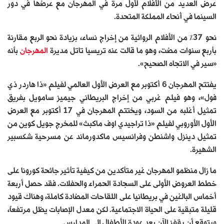
عرض العديد من الأفلام لأول مرة في المهرجان مع عرضها في دور
السينما في أنحاء المملكة المتحدة.
نحو 37% من الأفلام الروائية من إخراج نساء، بزيادة نحو الربع مقارنة
بأربع سنوات مضت، وهو ما قالت عنه تريسيا تاتل مديرة
المهرجان
بأنه
«سير في الاتجاه الصحيح».
يفتتح المهرجان 6 أكتوبر مع العرض الأول العالمي لفيلم «ذا هاردر ذي
فول»، وهو فيلم غربي من إخراج البريطاني جيميز سامويل بفريق
تمثيل أغلبه من السود، ويختتم المهرجان في 17 أكتوبر مع العرض
الأول الأوروبي لفيلم «ذا تراجيدي اوف ماكبث» للمخرج جويل كوين من
تمثيل دينزل واشنطن وفرانسيس ماكدورماند عن مسرحية شكسبير
الشهيرة.
ما زال منظمو المهرجان غير متأكدين من كيفية تأثير جائحة كورونا على
خطط العروض الأولى على السجادة الحمراء والحفلات. فقد حصل أربعة
أخماس البالغين في بريطانيا على اللقاحات المضادة كاملة، وهناك قيود
قليلة متبقية على الحياة الاجتماعية. لكن معدل الإصابات يظل مرتفعاً،
ويتوقع أن يقفز الآن بعد عودة الأطفال إلى المدارس.