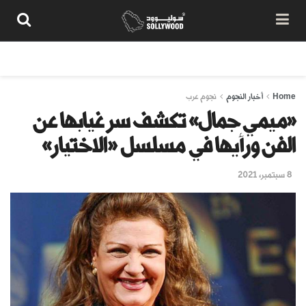
من نحن
سياسة المحتوى
شروط الاستخدام
تواصل معنا
Home
أخبار النجوم
نجوم عرب
«ميمي جمال» تكشف سر غيابها عن
الفن ورأيها في مسلسل «الاختيار»
8 سبتمبر، 2021