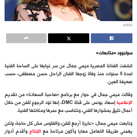
10550
سوليوود «متابعات»
كشفت الفنانة المصرية ميمي جمال عن سر غيابها على الساحة الفنية
لمدة 5 سنوات منذ وفاة زوجها الفنان الراحل حسن مصطفى، حسب
صحيفة العين.
وقالت ميمي جمال في حوار مع برنامج «صاحبة السعادة» من تقديم
الإعلامية
إسعاد يونس على قناة DMC، إنها تود الرجوع للفن من خلال
أعمال تليق بمشوارها الفني، وتتناسب مع عمرها ومكانتها الفنية.
وتابعت ميمي جمال: «عايزة أرجع للفن، والفلوس مش كل حاجة، ولكن
يهمني طريقة التعامل معايا وأكون مرتاحة مع
الإنتاج
وأقدم أدوار