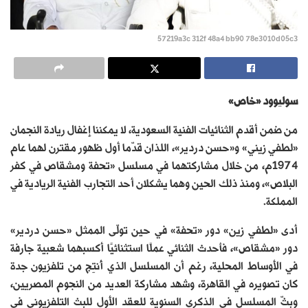
57219a3c 312f 48a4 bb90 78e3010d05c3
سوليوود «خاص»
من ضمن أقدم الثنائيات الفنية السعودية، لا يمكننا إغفال ريادة النجمان
«لطفي زيني» و«حسن دردير»، اللذان قدّما أول ظهور مقترن لهما عام
1974م، من خلال مشاركتهما في مسلسل «تحفة ومشقاص في كفر
البلاص»، ومنذ ذلك الحين وهما يشكلان أحد التجارب الفنية الريادية في
المملكة.
أدى «لطفي زين» دور «تحفة» في حين تولّى الممثل «حسن دردير»
دور «مشقاص»، فأحدث الثنائي عملًا استثنائيًا أكسبهما شعبية جارفة
في الأوساط المحلية، رغم أن المسلسل الذي أُنتِج من تلفزيون جدة
كان تصويره في القاهرة، وشهد مشاركة العديد من النجوم المصريين،
وبثّ المسلسل في الذكرى السنوية للعقد الأول للبث التلفزيوني في