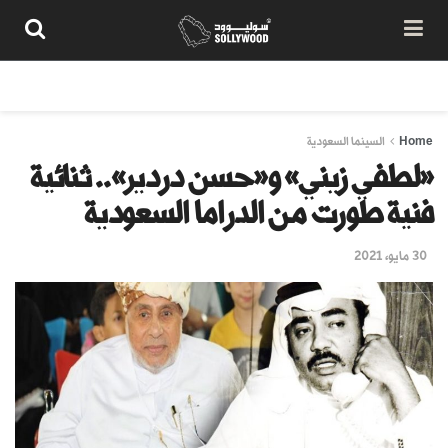
من نحن
سياسة المحتوى
شروط الاستخدام
تواصل معنا
Home
السينما السعودية
«لطفي زيني» و«حسن دردير».. ثنائية
فنية طورت من الدراما السعودية
30 مايو، 2021