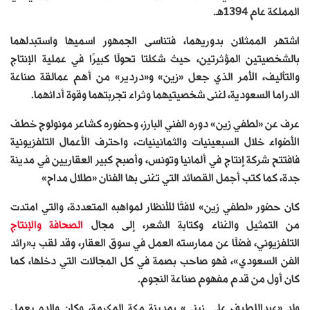
المملكة عام 1394هـ.
اشتهر الممثلان بدوريهما، فتناسى الجمهور اسميها واستبدلهما
بالشخصيتين المؤثرتين، حيث شكلتا تحولًا كبيرًا في عملية الإنتاج
والتأليف، الأمر الذي جعل «زين» و«دردير» من أهم عمالقة صناعة
الدراما السعودية، لغنى شخصيتيهما وثراء تجربتهما وقوة أدائهما.
عرف عن «لطفي زين» دوره الفني البارز، وحضوره كشاعر مونولوج خطف
الأضواء خلال السبعينيات والثمانينيات، واحترف الأعمال التلفزيونية
فافتتح شركة إنتاج في ألمانيا وتونس، وأصبح كبير العقاريين في مدينة
جدة، كما كتب أجمل القصائد التي تغنى بها الفنان «طلال مداح»
كان حضور «لطفي زين» لافتًا للأنظار لمواهبه المتعددة، والتي امتدت
من التمثيل والغناء وكتابة الشعر، إلى مجال
الصحافة
والإنتاج
التلفزيوني، فضلًا عن ممارسته العمل في سوق العقار، وقد لقب بـ«رائد
الفن السعودي»، فهو صاحب بصمة في كل المجالات التي دخلها، كما
كان أول من قدم مفهوم صناعة النجوم.
ولد «عبداللطيف علي زيني» بمدينة مكة المكرمة، وكان والده يعمل