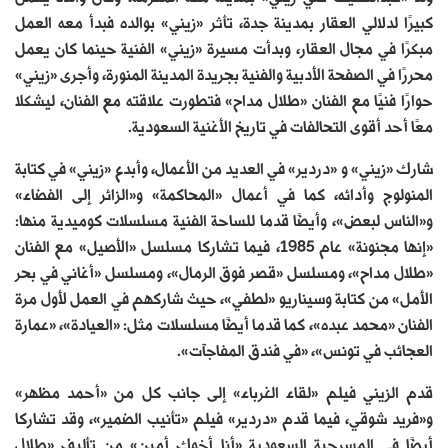
كبيرًا لدلالي العقار بمدينة جدة، تأثر «زيني» بوالده فبدأ معه العمل
مبكرًا في مجال العقار، وبدأت مسيرة «زيني» الفنية حينما كان يعمل
محررًا في الصفحة الأدبية والفنية بجريدة المدينة المنورة، وأجرى «زيني»
حوارًا فنيًا مع الفنان «طلال مداح» فتطورت علاقته مع الفنان، ليشكلا
معًا أحد أقوى التحالفات في تاريخ الأغنية السعودية.
شارك «زيني» و «دردير» في العديد من الأعمال، وأبدع «زيني» في كتابة
المنولوج وأدائه، كما في أعمال «المحاكمة» و«الزائر إلى الفضاء»
و«الناس لبعض»، وأيضًا قدما للساحة الفنية مسلسلات كوميدية منها:
«إنها مجنونة» عام 1985، فيما تشاركا مسلسل «الأصيل» مع الفنان
«طلال مداح»، ومسلسل «قصر فوق الرمال»، ومسلسل «أغاني في بحر
الأمل» من كتابة وسيناريو «لطفي»، حيث شاركهم في العمل لأول مرة
الفنان «محمد عبده»، كما قدما أيضًا مسلسلات مثل: «العيادة»، «عمارة
العجائب في تونس»، «في فندق المفاجآت».
قدم الزيني فيلم «لقاء الغرباء» إلى جانب كل من «أحمد مظهر»
و«فريد شوقي، فيما قدم «دردير» فيلم «تأنيب الضمير»، وقد تشاركا
أيضًا في المسرحية السعودية «أنا أخوك أمين» من تأليف «طلال