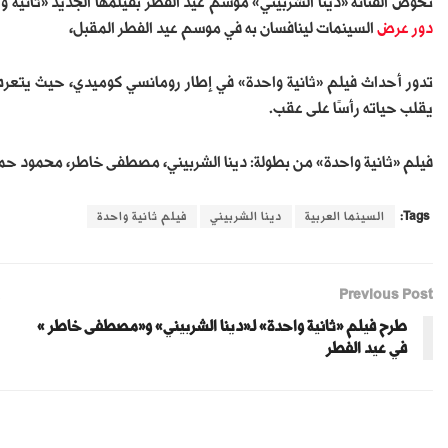
تخوض الفنانة «دينا الشربيني» موسم عيد الفطر بفيلمها الجديد «ثانية
دور
عرض
السينمات لينافسان به في موسم عيد الفطر المقبل،
تدور أحداث فيلم «ثانية واحدة» في إطار رومانسي كوميدي، حيث يتعر
يقلب حياته رأسًا على عقب.
فيلم «ثانية واحدة» من بطولة: دينا الشربيني، مصطفى خاطر، محمود حميد
Tags:
السينما العربية
دينا الشربيني
فيلم ثانية واحدة
Previous Post
طرح فيلم «ثانية واحدة» لـ«دينا الشربيني» و«مصطفى خاطر »
في عيد الفطر