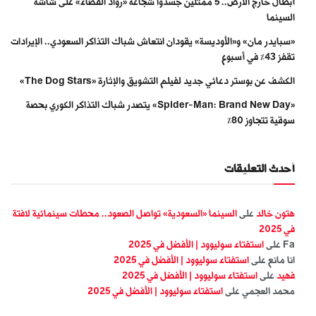
أبطال خارج الأرض.. 5 ممثلين جسّدوا شجاعة «رواد الفضاء» على شاشة
السينما
«سبايدر مان» و«الأوديسة» يقودان انتعاش شباك التذاكر السعودي.. الإيرادات
تقفز 43% في أسبوع
الكشف عن بوستر دعائي جديد لفيلم التشويق والإثارة «The Dog Stars»
«Spider-Man: Brand New Day» يتصدر شباك التذاكر الكوري بحصة
سوقية تتجاوز 80%
أحدث التعليقات
هتون خالد
على
السينما «السعودية» تواصل الصعود.. محطات سينمائية لافتة
في 2025
Fa
على
استفتاء سوليوود | الأفضل في 2025
انا مانع
على
استفتاء سوليوود | الأفضل في 2025
فهيد
على
استفتاء سوليوود | الأفضل في 2025
محمد العجمي
على
استفتاء سوليوود | الأفضل في 2025