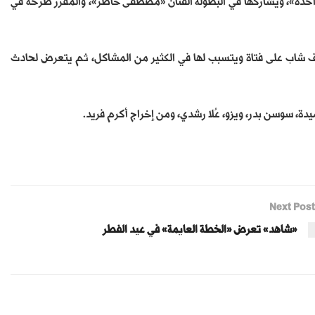
 واحدة»، ويشاركها في البطولة الفنان «مصطفى خاطر»، والمقرر طرحه في
ف شاب على فتاة ويتسبب لها في الكثير من المشاكل، ثم يتعرض لحادث
ة، سوسن بدر، ويزو، عُلا رشدي، ومن إخراج أكرم فريد.
Next Post
«شاهد» تعرض «الخطة العايمة» في عيد الفطر