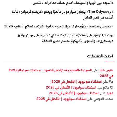
«أسود» بين البرية والسينما.. أفلام حملت مغامرات لا تُنسى
«The Odyssey» يتجاوز مليار دولار عالميًا ويمنح «كريستوفر نولان» ثالث
أفلامه في نادي المليار
«مهرجان فينيسيا» يكرّم «لوكا جوادانيينو» بجائزة «كارتييه لصانع الأفلام» 2026
بريطانيا توافق على استحواذ «باراماونت سكاي دانس» على «وارنر براذرز
ديسكفري».. والدعوى الأميركية تحسم مصير الصفقة
أحدث التعليقات
هتون خالد
على
السينما «السعودية» تواصل الصعود.. محطات سينمائية لافتة
في 2025
Fa
على
استفتاء سوليوود | الأفضل في 2025
انا مانع
على
استفتاء سوليوود | الأفضل في 2025
فهيد
على
استفتاء سوليوود | الأفضل في 2025
محمد العجمي
على
استفتاء سوليوود | الأفضل في 2025