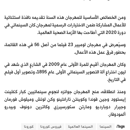
ومن الخصائص الأساسية للمهرجان هذه السنة تقديمه نافذة استثنائية
للأعمال المشاركة ضمن الاختيارات الرسمية لمهرجان كان السينمائي في
دورة 2020 التي أطاحت بها الأزمة الصحية العالمية.
وسيُعرض في مهرجان لوميير 23 فيلما من أصل 56 في هذه القائمة،
بحضور فرق عمل هذه الأعمال.
وكان المهرجان أقيم للمرة الأولى عام 2009 في الشارع الذي شهد في
ليون اختراع آلة التصوير السينمائي الأولى عام 1895، وتصوير أول فيلم
في التاريخ.
ومنذ انطلاقه، منح المهرجان جوائزه لنجوم سينمائيين كبار ككلينت
إيستوود وجين فوندا وكوينتن تارانتينو وكن لوتش وميلوش فورمان
وجيرار دوبارديو ومارتن سكورسيرزي وكاترين دونوف وبيدرو
ألمودوفار.
Tags:
السينما
السينما العالمية
فيروس كورونا
كورونا