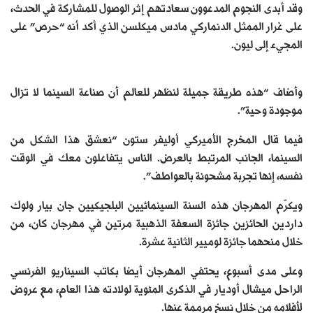
وقد أبدى النجوم المدعوون سعادتهم إثر الوصول للمشاركة في الحدث،
على غرار الممثل الدنماركي مادس ميكلسن الذي أكد أنه “حرص” على
المجيء إلى ليون.
وأضاف “هذه طريقة جميلة لنظهر للعالم أن صناعة السينما لا تزال
موجودة وحية”.
فيما قال المخرج الأميركي أوليفر ستون “نعشق هذا الشكل من
السينما، الجانب المرتبط بالعرض. الناس يتفاعلون معك في الوقت
نفسه، إنها تجربة مشحونة بالعواطف”.
ويكرّم المهرجان هذه السنة السينمائيين البلجيكيين جان بيار ولوك
داردين الحائزين جائزة السعفة الذهبية مرتين في مهرجان كان، من
خلال منحهما جائزة لوميير الثانية عشرة.
وعلى مدى أسبوع، يحتفي المهرجان أيضا بكاتب السيناريو الفرنسي
الراحل ميشال أوديار في الذكرى المئوية لولادته هذا العام، مع عروض
لأفلامه من خلال نسخ مرممة عنها.