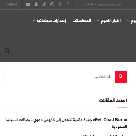
الجمعة, أغسطس 7, 2026
Login
يوم
أخبار النجوم
المسلسلات
إصدارات سينمائية
أحدث المقالات
«Evil Dead Burn» جنازة عائلية تتحول إلى كابوس دموي.. بصالات السينما
السعودية