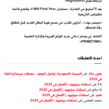
مراجعة فيلم «Nightborn»
بعد 5 أسابيع من الصدارة.. مسلسل «I Will Find You» يقتحم قائمة
نتفليكس التاريخية
«جيمس بوند».. أمازون تقترب من حسم هوية البطل الجديد قبل انطلاق
«Bond 26»
الكشف عن بوستر دعائي جديد لفيلم الجريمة والإثارة النفسية
«PRIMETIME»
أحدث التعليقات
هتون خالد
على
السينما «السعودية» تواصل الصعود.. محطات سينمائية لافتة
في 2025
Fa
على
استفتاء سوليوود | الأفضل في 2025
انا مانع
على
استفتاء سوليوود | الأفضل في 2025
فهيد
على
استفتاء سوليوود | الأفضل في 2025
محمد العجمي
على
استفتاء سوليوود | الأفضل في 2025