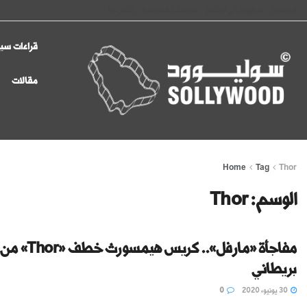
الرئيسية
سوليوود في الإعلام
سياسة الخصوصية
اتصل بنا
قراءات سين
مقالات
Home
Tag
Thor
الوسم:
Thor
مفاجأة «مارفل».. كريس هيم
بريطاني
30 يونيو، 2020
0