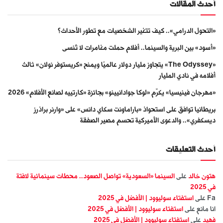
أحدث المقالات
«التحول الدرامي».. كيف تتغير الشخصيات مع تطور الأحداث؟
«أسود» بين البرية والسينما.. أفلام حملت مغامرات لا تُنسى
«The Odyssey» يتجاوز مليار دولار عالميًا ويمنح «كريستوفر نولان» ثالث
أفلامه في نادي المليار
«مهرجان فينيسيا» يكرّم «لوكا جوادانيينو» بجائزة «كارتييه لصانع الأفلام» 2026
بريطانيا توافق على استحواذ «باراماونت سكاي دانس» على «وارنر براذرز
ديسكفري».. والدعوى الأميركية تحسم مصير الصفقة
أحدث التعليقات
هتون خالد
على
السينما «السعودية» تواصل الصعود.. محطات سينمائية لافتة
في 2025
Fa
على
استفتاء سوليوود | الأفضل في 2025
انا مانع
على
استفتاء سوليوود | الأفضل في 2025
فهيد
على
استفتاء سوليوود | الأفضل في 2025