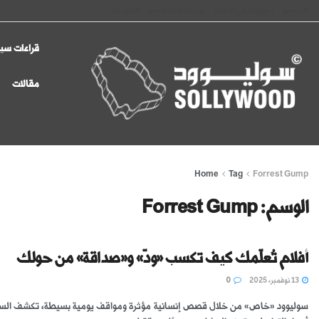
الرئيسية
سوليوود في الإعلام
سياسة الخصوصية
اتصل بنا
قراءات سين
مقالات
Home
Tag
Forrest Gump
الوسم:
Forrest Gump
أفلام تُعلّمك كيف تكسب «ودّ» و«صداقة» من حولك
13 نوفمبر، 2025
0
سوليوود «خاص» من خلال قصص إنسانية مؤثرة ومواقف يومية بسيطة، تكشف السي