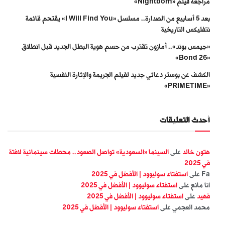
مراجعة فيلم «Nightborn»
بعد 5 أسابيع من الصدارة.. مسلسل «I Will Find You» يقتحم قائمة
نتفليكس التاريخية
«جيمس بوند».. أمازون تقترب من حسم هوية البطل الجديد قبل انطلاق
«Bond 26»
الكشف عن بوستر دعائي جديد لفيلم الجريمة والإثارة النفسية
«PRIMETIME»
أحدث التعليقات
هتون خالد
على
السينما «السعودية» تواصل الصعود.. محطات سينمائية لافتة
في 2025
Fa
على
استفتاء سوليوود | الأفضل في 2025
انا مانع
على
استفتاء سوليوود | الأفضل في 2025
فهيد
على
استفتاء سوليوود | الأفضل في 2025
محمد العجمي
على
استفتاء سوليوود | الأفضل في 2025