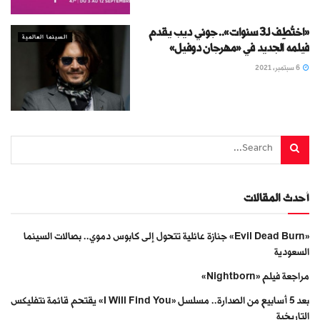
«اختُطِف لـ3 سنوات».. جوني ديب يقدم
السينما العالمية
فيلمه الجديد في «مهرجان دوفيل»
6 سبتمبر، 2021
أحدث المقالات
«Evil Dead Burn» جنازة عائلية تتحول إلى كابوس دموي.. بصالات السينما
السعودية
مراجعة فيلم «Nightborn»
بعد 5 أسابيع من الصدارة.. مسلسل «I Will Find You» يقتحم قائمة نتفليكس
التاريخية