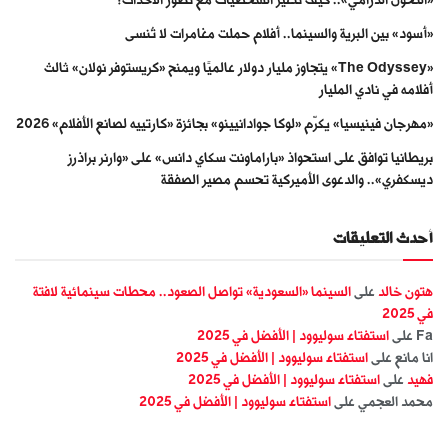
«أسود» بين البرية والسينما.. أفلام حملت مغامرات لا تُنسى
«The Odyssey» يتجاوز مليار دولار عالميًا ويمنح «كريستوفر نولان» ثالث
أفلامه في نادي المليار
«مهرجان فينيسيا» يكرّم «لوكا جوادانيينو» بجائزة «كارتييه لصانع الأفلام» 2026
بريطانيا توافق على استحواذ «باراماونت سكاي دانس» على «وارنر براذرز
ديسكفري».. والدعوى الأميركية تحسم مصير الصفقة
أحدث التعليقات
هتون خالد
على
السينما «السعودية» تواصل الصعود.. محطات سينمائية لافتة
في 2025
Fa
على
استفتاء سوليوود | الأفضل في 2025
انا مانع
على
استفتاء سوليوود | الأفضل في 2025
فهيد
على
استفتاء سوليوود | الأفضل في 2025
محمد العجمي
على
استفتاء سوليوود | الأفضل في 2025