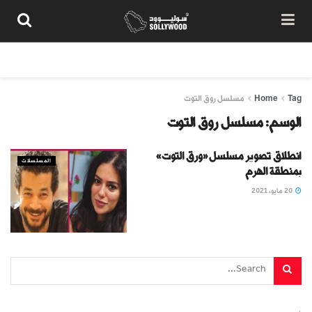
من نحن
سياسة المحتوى
شروط الاستخدام
تواصل معنا
Tag
Home
مسلسل روق التوت
الوسم:
مسلسل روق التوت
انطلاق تصوير مسلسل «ورق التوت»
المسلسلات
بمنطقة الهرم
20 مايو، 2021