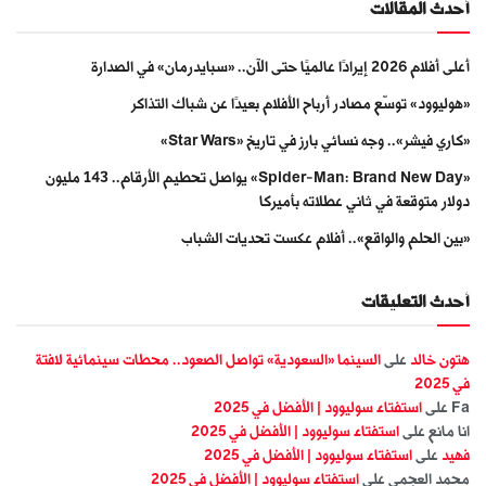
أحدث المقالات
أعلى أفلام 2026 إيرادًا عالميًا حتى الآن.. «سبايدرمان» في الصدارة
«هوليوود» توسّع مصادر أرباح الأفلام بعيدًا عن شباك التذاكر
«كاري فيشر».. وجه نسائي بارز في تاريخ «Star Wars»
«Spider-Man: Brand New Day» يواصل تحطيم الأرقام.. 143 مليون
دولار متوقعة في ثاني عطلاته بأميركا
«بين الحلم والواقع».. أفلام عكست تحديات الشباب
أحدث التعليقات
هتون خالد
على
السينما «السعودية» تواصل الصعود.. محطات سينمائية لافتة
في 2025
Fa
على
استفتاء سوليوود | الأفضل في 2025
انا مانع
على
استفتاء سوليوود | الأفضل في 2025
فهيد
على
استفتاء سوليوود | الأفضل في 2025
محمد العجمي
على
استفتاء سوليوود | الأفضل في 2025