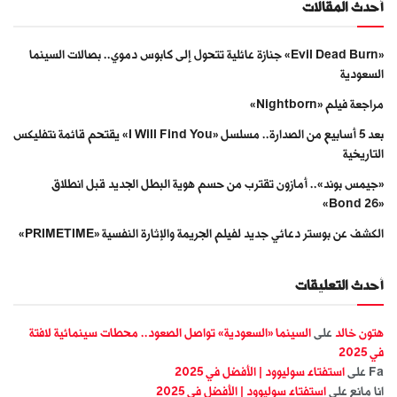
أحدث المقالات
«Evil Dead Burn» جنازة عائلية تتحول إلى كابوس دموي.. بصالات السينما
السعودية
مراجعة فيلم «Nightborn»
بعد 5 أسابيع من الصدارة.. مسلسل «I Will Find You» يقتحم قائمة نتفليكس
التاريخية
«جيمس بوند».. أمازون تقترب من حسم هوية البطل الجديد قبل انطلاق
«Bond 26»
الكشف عن بوستر دعائي جديد لفيلم الجريمة والإثارة النفسية «PRIMETIME»
أحدث التعليقات
هتون خالد
على
السينما «السعودية» تواصل الصعود.. محطات سينمائية لافتة
في 2025
Fa
على
استفتاء سوليوود | الأفضل في 2025
انا مانع
على
استفتاء سوليوود | الأفضل في 2025