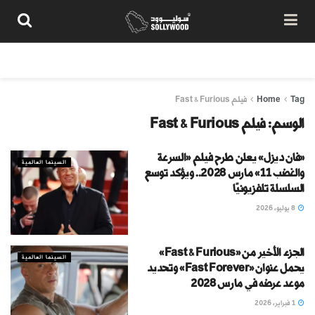
من نحن
سياسة المحتوى
شروط الاستخدام
تواصل معنا
Tag
Home
فيلم Fast & Furious
الوسم:
فيلم Fast & Furious
«فان ديزل» يعلن طرح فيلم «السرعة
السينما العالمية
والغضب 11» مارس 2028.. ويؤكد توسع
السلسلة تلفزيونيًا
8 يوليو، 2026
الجزء الأخير من «Fast & Furious»
السينما العالمية
يحمل عنوان «Fast Forever» وتحديد
موعد عرضه في مارس 2028
1 فبراير، 2026