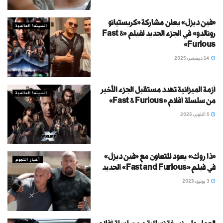
«فين ديزل» يعلن مشاركة «كريستيانو
السينما العالمية
رونالدو» في الجزء الجديد لفيلم «Fast &
Furious»
14 ديسمبر، 2025
أزمة الميزانية تهدد مستقبل الجزء الأخير
السينما العالمية
من سلسلة أفلام «Fast & Furious»
5 أكتوبر، 2025
«ذا روك» يعود للتعاون مع «فين ديزل»
أخبار النجوم
في فيلم «Fast and Furious» الجديد
3 يونيو، 2023