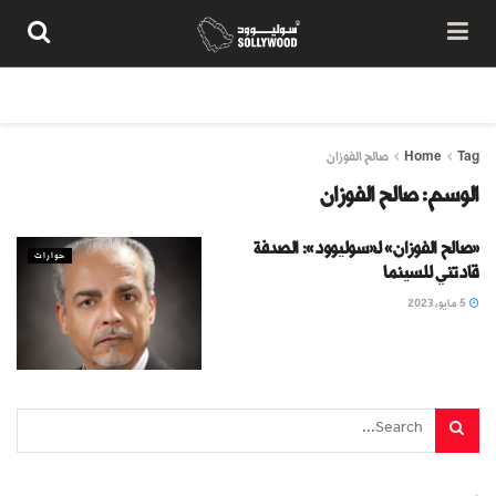
من نحن
سياسة المحتوى
شروط الاستخدام
تواصل معنا
Tag
Home
صالح الفوزان
الوسم:
صالح الفوزان
«صالح الفوزان» لـ«سوليوود»: الصدفة
حوارات
قادتني للسينما
5 مايو، 2023