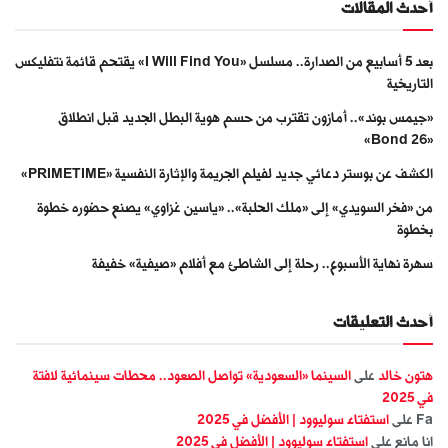
أحدث المقالات
بعد 5 أسابيع من الصدارة.. مسلسل «I Will Find You» يقتحم قائمة نتفليكس
التاريخية
«جيمس بوند».. أمازون تقترب من حسم هوية البطل الجديد قبل انطلاق
«Bond 26»
الكشف عن بوستر دعائي جديد لفيلم الجريمة والإثارة النفسية «PRIMETIME»
من «فخر السويدي» إلى «ملك الحلبة».. «ياسين غزاوي» يصنع حضوره خطوة
بخطوة
سهرة نهاية الأسبوع.. رحلة إلى الشاطئ مع أفلام «صيفية» خفيفة
أحدث التعليقات
هتون خالد
على
السينما «السعودية» تواصل الصعود.. محطات سينمائية لافتة
في 2025
Fa
على
استفتاء سوليوود | الأفضل في 2025
انا مانع
على
استفتاء سوليوود | الأفضل في 2025