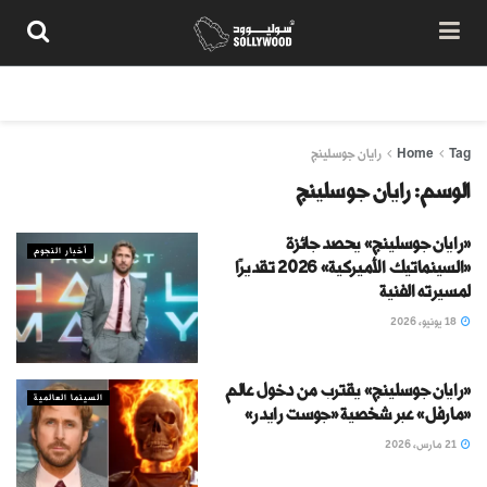
من نحن
سياسة المحتوى
شروط الاستخدام
تواصل معنا
Tag
Home
رايان جوسلينج
الوسم:
رايان جوسلينج
«رايان جوسلينج» يحصد جائزة
أخبار النجوم
«السينماتيك الأميركية» 2026 تقديرًا
لمسيرته الفنية
18 يونيو، 2026
«رايان جوسلينج» يقترب من دخول عالم
السينما العالمية
«مارفل» عبر شخصية «جوست رايدر»
21 مارس، 2026