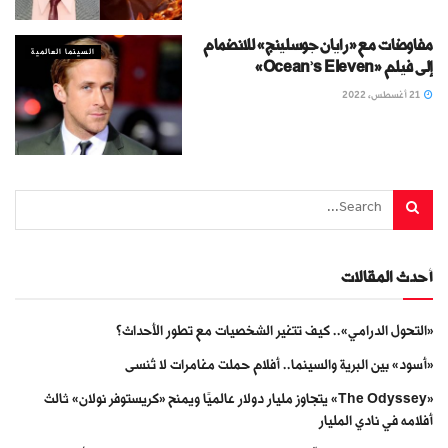
مفاوضات مع «رايان جوسلينج» للانضمام
السينما العالمية
إلى فيلم «Ocean’s Eleven»
21 أغسطس، 2022
أحدث المقالات
«التحول الدرامي».. كيف تتغير الشخصيات مع تطور الأحداث؟
«أسود» بين البرية والسينما.. أفلام حملت مغامرات لا تُنسى
«The Odyssey» يتجاوز مليار دولار عالميًا ويمنح «كريستوفر نولان» ثالث
أفلامه في نادي المليار