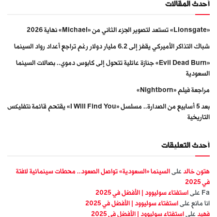
أحدث المقالات
«Lionsgate» تستعد لتصوير الجزء الثاني من «Michael» نهاية 2026
شباك التذاكر الأميركي يقفز إلى 6.2 مليار دولار رغم تراجع أعداد رواد السينما
«Evil Dead Burn» جنازة عائلية تتحول إلى كابوس دموي.. بصالات السينما
السعودية
مراجعة فيلم «Nightborn»
بعد 5 أسابيع من الصدارة.. مسلسل «I Will Find You» يقتحم قائمة نتفليكس
التاريخية
أحدث التعليقات
هتون خالد
على
السينما «السعودية» تواصل الصعود.. محطات سينمائية لافتة
في 2025
Fa
على
استفتاء سوليوود | الأفضل في 2025
انا مانع
على
استفتاء سوليوود | الأفضل في 2025
فهيد
على
استفتاء سوليوود | الأفضل في 2025