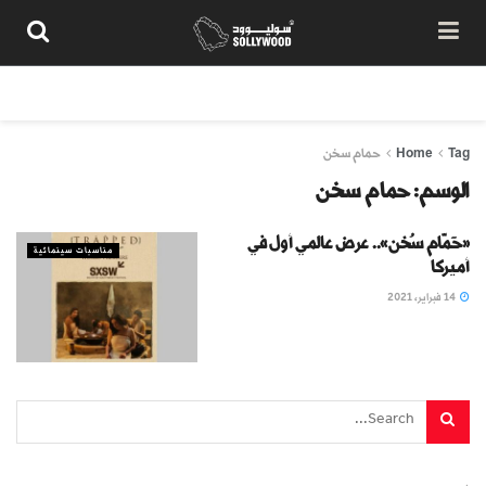
من نحن
سياسة المحتوى
شروط الاستخدام
تواصل معنا
Tag
Home
حمام سخن
الوسم:
حمام سخن
«حَمّام سُخن».. عرض عالمي أول في
مناسبات سينمائية
أميركا
14 فبراير، 2021