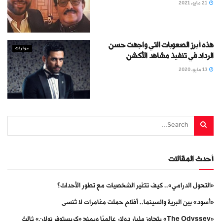
21 مايو، 2021
هذه أبرز الصعوبات التي واجهت حسن
حوارات
الرداد في تنفيذ مشاهد الأكشن
13 مايو، 2020
أحدث المقالات
«التحول الدرامي».. كيف تتغير الشخصيات مع تطور الأحداث؟
«أسود» بين البرية والسينما.. أفلام حملت مغامرات لا تُنسى
«The Odyssey» يتجاوز مليار دولار عالميًا ويمنح «كريستوفر نولان» ثالث