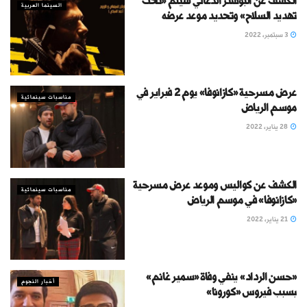
الكشف عن البوستر الدعائي لفيلم «تحت
السينما العربية
تهديد السلاح» وتحديد موعد عرضه
3 سبتمبر، 2022
عرض مسرحية «كازانوفا» يوم 2 فبراير في
مناسبات سينمائية
موسم الرياض
28 يناير، 2022
الكشف عن كواليس وموعد عرض مسرحية
مناسبات سينمائية
«كازانوفا» في موسم الرياض
21 يناير، 2022
«حسن الرداد» ينفي وفاة «سمير غانم»
أخبار النجوم
بسبب فيروس «كورونا»