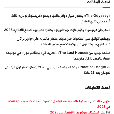
أحدث المقالات
«The Odyssey» يتجاوز مليار دولار عالميًا ويمنح «كريستوفر نولان» ثالث
أفلامه في نادي المليار
«مهرجان فينيسيا» يكرّم «لوكا جوادانيينو» بجائزة «كارتييه لصانع الأفلام» 2026
بريطانيا توافق على استحواذ «باراماونت سكاي دانس» على «وارنر براذرز
ديسكفري».. والدعوى الأميركية تحسم مصير الصفقة
مشهد جديد من «The Last House».. «غريتا لي» و«فاغنر مورا» في مواجهة
حصار غامض داخل منزلهما
«Practical Magic 2» يكشف ملصقه الرسمي.. ساندرا بولوك ونيكول كيدمان
تعودان بعد 28 عامًا
أحدث التعليقات
هتون خالد
على
السينما «السعودية» تواصل الصعود.. محطات سينمائية لافتة
في 2025
Fa
على
استفتاء سوليوود | الأفضل في 2025