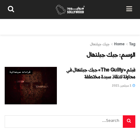
من نحن
سياسة المحتوى
شروط الاستخدام
تواصل معنا
Tag
Home
جيك جيلنهال
الوسم:
جيك جيلنهال
فيلم «The Guilty» جيك جيلنهال في
قراءات سينمائية
محاولة لانقاذ سيدة مختطفة
1 سبتمبر، 2021