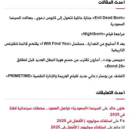
أحدث المقالات
«Evil Dead Burn» جنازة عائلية تتحول إلى كابوس دموي.. بصالات السينما
السعودية
مراجعة فيلم «Nightborn»
بعد 5 أسابيع من الصدارة.. مسلسل «I Will Find You» يقتحم قائمة نتفليكس
التاريخية
«جيمس بوند».. أمازون تقترب من حسم هوية البطل الجديد قبل انطلاق
«Bond 26»
الكشف عن بوستر دعائي جديد لفيلم الجريمة والإثارة النفسية «PRIMETIME»
أحدث التعليقات
هتون خالد
على
السينما «السعودية» تواصل الصعود.. محطات سينمائية لافتة
في 2025
Fa
على
استفتاء سوليوود | الأفضل في 2025
انا مانع
على
استفتاء سوليوود | الأفضل في 2025