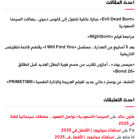
أحدث المقالات
«Evil Dead Burn» جنازة عائلية تتحول إلى كابوس دموي.. بصالات السينما
السعودية
مراجعة فيلم «Nightborn»
بعد 5 أسابيع من الصدارة.. مسلسل «I Will Find You» يقتحم قائمة نتفليكس
التاريخية
«جيمس بوند».. أمازون تقترب من حسم هوية البطل الجديد قبل انطلاق
«Bond 26»
الكشف عن بوستر دعائي جديد لفيلم الجريمة والإثارة النفسية «PRIMETIME»
أحدث التعليقات
هتون خالد
على
السينما «السعودية» تواصل الصعود.. محطات سينمائية لافتة
في 2025
Fa
على
استفتاء سوليوود | الأفضل في 2025
انا مانع
على
استفتاء سوليوود | الأفضل في 2025