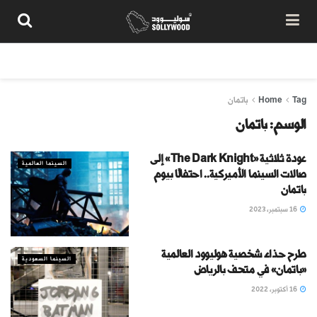
من نحن
سياسة المحتوى
شروط الاستخدام
تواصل معنا
Tag
Home
باتمان
الوسم:
باتمان
عودة ثلاثية «The Dark Knight» إلى
السينما العالمية
صالات السينما الأميركية.. احتفالًا بيوم
باتمان
16 سبتمبر، 2023
طرح حذاء شخصية هوليوود العالمية
السينما السعودية
«باتمان» في متحف بالرياض
16 أكتوبر، 2022