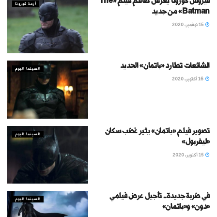
فيروس كورونا يعرقل طاقم فيلم «The
أزمة كورونا
Batman» من جديد
15 نوفمبر، 2020
الشائعات تطارد «باتمان» الجديد
السينما اليوم
16 أكتوبر، 2020
تصوير فيلم «باتمان» يثير غضب سكان
السينما اليوم
«ليفربول»
15 أكتوبر، 2020
في ضربة جديدة.. تأجيل عرض فيلمي
السينما اليوم
«دون» و«باتمان»