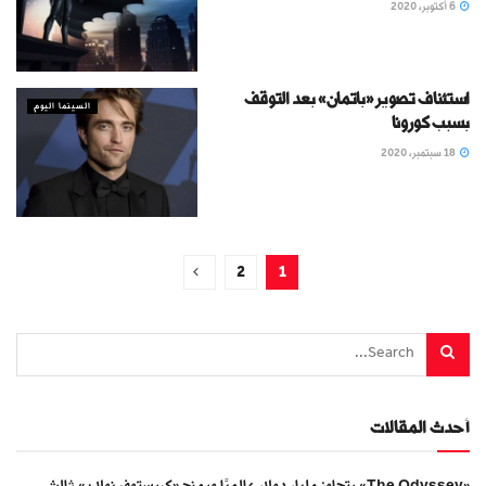
6 أكتوبر، 2020
استئناف تصوير «باتمان» بعد التوقف
السينما اليوم
بسبب كورونا
18 سبتمبر، 2020
2
1
أحدث المقالات
«The Odyssey» يتجاوز مليار دولار عالميًا ويمنح «كريستوفر نولان» ثالث