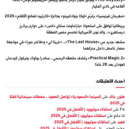
أفلامه في نادي المليار
«مهرجان فينيسيا» يكرّم «لوكا جوادانيينو» بجائزة «كارتييه لصانع الأفلام» 2026
بريطانيا توافق على استحواذ «باراماونت سكاي دانس» على «وارنر براذرز
ديسكفري».. والدعوى الأميركية تحسم مصير الصفقة
مشهد جديد من «The Last House».. «غريتا لي» و«فاغنر مورا» في مواجهة
حصار غامض داخل منزلهما
«Practical Magic 2» يكشف ملصقه الرسمي.. ساندرا بولوك ونيكول كيدمان
تعودان بعد 28 عامًا
أحدث التعليقات
هتون خالد
على
السينما «السعودية» تواصل الصعود.. محطات سينمائية لافتة
في 2025
Fa
على
استفتاء سوليوود | الأفضل في 2025
انا مانع
على
استفتاء سوليوود | الأفضل في 2025
فهيد
على
استفتاء سوليوود | الأفضل في 2025
محمد العجمي
على
استفتاء سوليوود | الأفضل في 2025