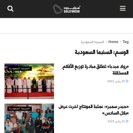
من نحن
سياسة المحتوى
شروط الاستخدام
تواصل معنا
Tag
Home
السنيما السعودية
الوسم:
السنيما السعودية
«رواد ميديا» تطلق مبادرة توزيع الأفلام
السينما السعودية
المستقلة
25 يناير، 2021
«حيدر سمير»: عملية المونتاج أخرت عرض
السينما السعودية
«بلال السادس»
11 يناير، 2021