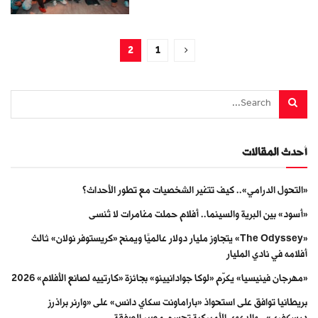
2
1
أحدث المقالات
«التحول الدرامي».. كيف تتغير الشخصيات مع تطور الأحداث؟
«أسود» بين البرية والسينما.. أفلام حملت مغامرات لا تُنسى
«The Odyssey» يتجاوز مليار دولار عالميًا ويمنح «كريستوفر نولان» ثالث
أفلامه في نادي المليار
«مهرجان فينيسيا» يكرّم «لوكا جوادانيينو» بجائزة «كارتييه لصانع الأفلام» 2026
بريطانيا توافق على استحواذ «باراماونت سكاي دانس» على «وارنر براذرز
ديسكفري».. والدعوى الأميركية تحسم مصير الصفقة