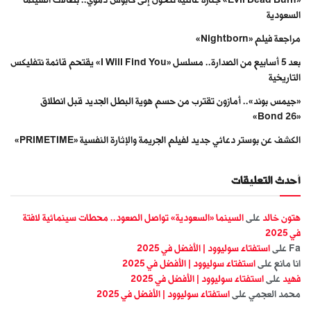
السعودية
مراجعة فيلم «Nightborn»
بعد 5 أسابيع من الصدارة.. مسلسل «I Will Find You» يقتحم قائمة نتفليكس
التاريخية
«جيمس بوند».. أمازون تقترب من حسم هوية البطل الجديد قبل انطلاق
«Bond 26»
الكشف عن بوستر دعائي جديد لفيلم الجريمة والإثارة النفسية «PRIMETIME»
أحدث التعليقات
هتون خالد
على
السينما «السعودية» تواصل الصعود.. محطات سينمائية لافتة
في 2025
Fa
على
استفتاء سوليوود | الأفضل في 2025
انا مانع
على
استفتاء سوليوود | الأفضل في 2025
فهيد
على
استفتاء سوليوود | الأفضل في 2025
محمد العجمي
على
استفتاء سوليوود | الأفضل في 2025