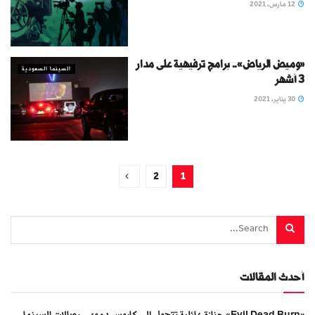
12 مارس، 2021
«وميض الرياض».. برامج ترفيهية على مدار
السينما السعودية
3 أشهر
30 يناير، 2021
2
1
أحدث المقالات
«Evil Dead Burn» جنازة عائلية تتحول إلى كابوس دموي.. بصالات السينما