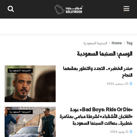
من نحن
سياسة المحتوى
شروط الاستخدام
تواصل معنا
Tag
Home
السنيما السعودية
الوسم:
السنيما السعودية
«بندر الخضير».. التجدد والتطور يعقبهما
السينما السعودية
النجاح
21 ديسمبر، 2024
«Bad Boys: Ride Or Die» عودة
السينما السعودية
«الفتيان الأشقياء» لشرطة ميامي بمغامرة
خطيرة.. بصالات السينما السعودية
11 يونيو، 2024