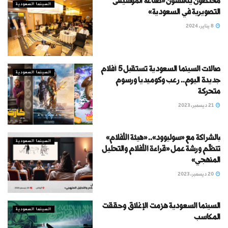
مختصون يناقشون «صناعة الموسيقى
السينما السعودية
التصويرية في السعودية»
8 يناير، 2024
صالات السينما السعودية تستقبل 5 أفلام
السينما السعودية
جديدة اليوم.. رعب وكوميديا ورسوم
متحركة
21 ديسمبر، 2023
بالشراكة مع «سوليوود».. «هيئة الأفلام»
السينما السعودية
تنظِّم ورشة عمل «قراءة الأفلام والتحليل
المنهجي»
20 ديسمبر، 2023
السينما السعودية هزمت الإغلاق وحققت
السينما السعودية
المكاسب