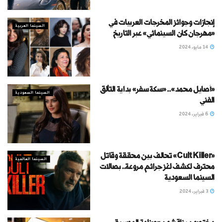
إنجازات وجوائز المخرجات العربيات في
السينما العربية
«مهرجان كان السينمائي» عبر التاريخ
14 مايو، 2024
«أصايل محمد».. «سكة سفر» بداية التألق
السينما السعودية
الفني
6 فبراير، 2024
«Cult Killer» تحالف بين محققة وقاتل
السينما العالمية
محترف لكشف لغز جرائم مروعة.. بصالات
السينما السعودية
3 فبراير، 2024