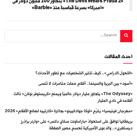
«The Devil Wears Prada 2» يتجاوز 100 مليون دولار في
«أميركا» بسرعة قياسية منذ «Barbie»
أحدث المقالات
«التحول الدرامي».. كيف تتغير الشخصيات مع تطور الأحداث؟
«أسود» بين البرية والسينما.. أفلام حملت مغامرات لا تُنسى
«The Odyssey» يتجاوز مليار دولار عالميًا ويمنح «كريستوفر نولان» ثالث
أفلامه في نادي المليار
«مهرجان فينيسيا» يكرّم «لوكا جوادانيينو» بجائزة «كارتييه لصانع الأفلام» 2026
بريطانيا توافق على استحواذ «باراماونت سكاي دانس» على «وارنر براذرز
ديسكفري».. والدعوى الأميركية تحسم مصير الصفقة