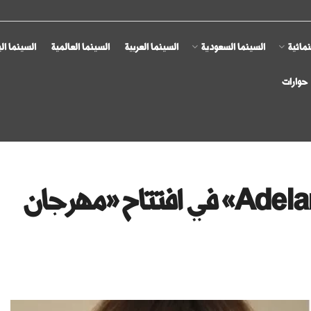
مائية
السينما السعودية
السينما العربية
السينما العالمية
السينما ال
حوارات
«جينيفر لوبيز» تنال جائزة «Adelante» في افتتاح «مهرجان