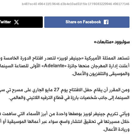
b487ec40 4964 11f1 9646 d3b4e10ad51f file 1778083229946 496177146
witter
Share on Facebook
سوليوود «متابعات»
تستعد الممثلة الأميركية «جينيفر لوبيز» لتصدر افتتاح الدورة الخامسة
أعلنت إدارة المهرجان منحها جائزة «e
والموسيقى والتلفزيون والأعمال.
ومن المقرر أن يقام حفل الافتتاح يوم 7
السينما، إلى جانب شخصيات بارزة في قطاع الترفيه اللاتيني والعالمي.
ويأتي تكريم جينيفر لوبيز بوصفها واحدة من أبرز الأسماء التي ساهمت في
خلال مسيرتها في تحقيق انتشار واسع، سواء عبر أعمالها الموسيقية أو أدو
وريادة الأعمال.