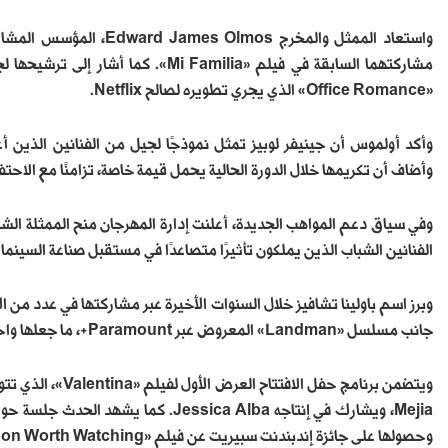
واستعاد الممثل والمخرج s
«Office Romance» الذي يجري تطويره لصالح Netflix⁠.
وأكد أولموس أن جينيفر لوبيز تمثل نموذجًا لجيل من الفنانين الذين أع
وأضاف أن تكريمها خلال الدورة الحالية يحمل قيمة خاصة، تزامنًا مع الاحتفال بمرور 25 عامًا على انطل
الفنانين الشباب الذين يملكون تأثيرًا متصاعدًا في مستقبل صناعة السينما و
جانب مسلسل «Landman» المعروض عبر Paramount+⁠، ما جعلها واحدة من أبرز المواهب الصاعدة في هوليوود.
Mejia، ويشارك في إنتاجه Jessica Alba
وحصولها على جائزة إندبندنت سبيريت عن فيلم «A Person Worth Watching».