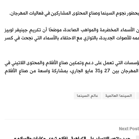
بحضور نجوم السينما وصناع المحتوى المشاركين في فعاليات المهرجان.
 التوازن بين الأسماء المخضرمة والمواهب الصاعدة، موضحًا أن تكريم جينيفر لوبيز
ه للأصوات الجديدة، بالتوازي مع الاحتفاء بالأسماء التي نجحت في كسر
ن، وهو من أبرز المؤسسات التي تعمل على دعم وتمكين صناع الأفلام والمحتوى اللاتيني في
مجالات السينما والتلفزيون والإعلام. ومن المنتظر أن تستمر فعاليات المهرجان بين 27 و31 مايو الجاري، بمشاركة واسعة من صناع الأفلام
السينما العالمية
عالم السينما
Next Post
حين ينتصر الإنسان على الكراهية.. أفلام تروي حكايات «السلام»