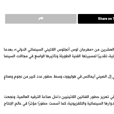
Share on T
 والعشرين من «مهرجان لوس أنجلوس اللاتيني السينمائي الدولي»، بعدما
Adelant» الأولى للصناعة السينمائية، تقديرًا لمسيرتها الفنية الطويلة وتأثيرها الواسع في مجالات السينما
2 مايو الجاري على مسرح تي سي إل الصيني آيماكس في هوليوود، وسط حضور عدد كبير من نجوم وصناع
 تعزيز حضور الفنانين اللاتينيين داخل صناعة الترفيه العالمية. ونجحت
ارها السينمائية والتلفزيونية، كما أسست حضورًا مؤثرًا في عالم الإنتاج