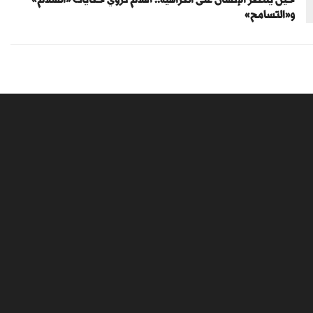
و«التسامح»