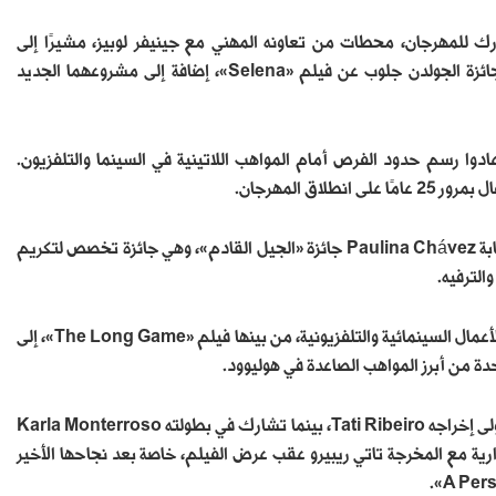
Edward James Olmo، المؤسس المشارك للمهرجان، محطات من تعاونه المهني مع جينيفر لوبيز، مشيرًا إلى
مشاركتهما السابقة في فيلم «Mi Familia». كما أشار إلى ترشيحها لجائزة الجولدن جلوب عن فيلم «Selena»، إضافة إلى مشروعهما الجديد
ادوا رسم حدود الفرص أمام المواهب اللاتينية في السينما والتلفزيون.
اق المهرجان.
وفي سياق دعم المواهب الجديدة، أعلنت إدارة المهرجان منح الممثلة الشابة Paulina Chávez جائزة «الجيل القادم»، وهي جائزة تخصص لتكريم
الترفيه.
وبرز اسم باولينا تشافيز خلال السنوات الأخيرة عبر مشاركتها في عدد من الأعمال السينمائية والتلفزيونية، من بينها فيلم «The Long Game»، إلى
ويتضمن برنامج حفل الافتتاح العرض الأول لفيلم «Valentina»، الذي تتولى إخراجه Tati Ribeiro، بينما تشارك في بطولته Karla Monterroso
. كما يشهد الحدث جلسة حوارية مع المخرجة تاتي ريبيرو عقب عرض الفيلم، خاصة بعد نجاحها الأخير