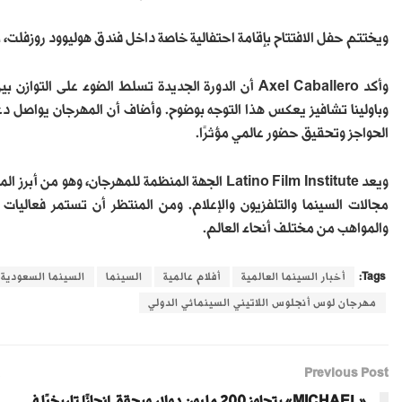
ويختتم حفل الافتتاح بإقامة احتفالية خاصة داخل فندق هوليوود روزفلت، 
وأكد Axel Caballero أن الدورة الجديدة تسلط الضوء على
وباولينا تشافيز يعكس هذا التوجه بوضوح. وأضاف أن المهرجان يواصل دعم
الحواجز وتحقيق حضور عالمي مؤثرًا.
ويعد Latino Film Institute الجهة المنظمة للمهرجا
والمواهب من مختلف أنحاء العالم.
Tags:
أخبار السينما العالمية
أفلام عالمية
السينما
السينما السعودية
مهرجان لوس أنجلوس اللاتيني السينمائي الدولي
Previous Post
«MICHAEL» يتجاوز 200 مليون دولار ويحقق إنجازًا تاريخيًا في