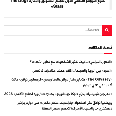
طرح البرومو الدعائي الأول لفيلم التشويق والإثارة «The Dog
Stars»
أحدث المقالات
«التحول الدرامي».. كيف تتغير الشخصيات مع تطور الأحداث؟
«أسود» بين البرية والسينما.. أفلام حملت مغامرات لا تُنسى
«The Odyssey» يتجاوز مليار دولار عالميًا ويمنح «كريستوفر نولان» ثالث
أفلامه في نادي المليار
«مهرجان فينيسيا» يكرّم «لوكا جوادانيينو» بجائزة «كارتييه لصانع الأفلام» 2026
بريطانيا توافق على استحواذ «باراماونت سكاي دانس» على «وارنر براذرز
ديسكفري».. والدعوى الأميركية تحسم مصير الصفقة