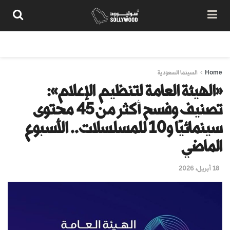
من نحن
سياسة المحتوى
شروط الاستخدام
تواصل معنا
Home
السينما السعودية
«الهيئة العامة لتنظيم الإعلام»:
تصنيف وفسح أكثر من 45 محتوى
سينمائيًا و10 للمسلسلات.. الأسبوع
الماضي
18 أبريل، 2026