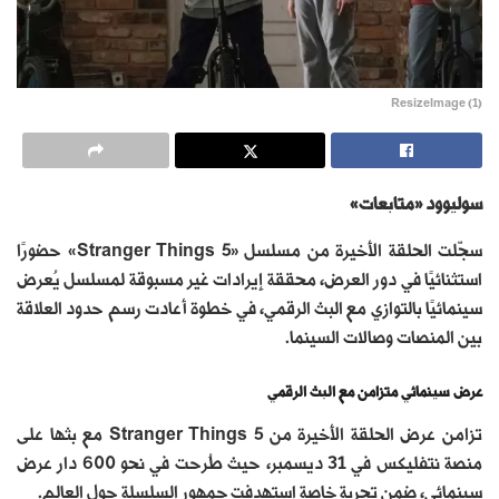
ResizeImage (1)
سوليوود «متابعات»
سجّلت الحلقة الأخيرة من مسلسل «Stranger Things 5» حضورًا
استثنائيًا في دور العرض، محققة إيرادات غير مسبوقة لمسلسل يُعرض
سينمائيًا بالتوازي مع البث الرقمي، في خطوة أعادت رسم حدود العلاقة
بين المنصات وصالات السينما.
عرض سينمائي متزامن مع البث الرقمي
تزامن عرض الحلقة الأخيرة من Stranger Things 5 مع بثها على
منصة نتفليكس في 31 ديسمبر، حيث طُرحت في نحو 600 دار عرض
سينمائي، ضمن تجربة خاصة استهدفت جمهور السلسلة حول العالم.