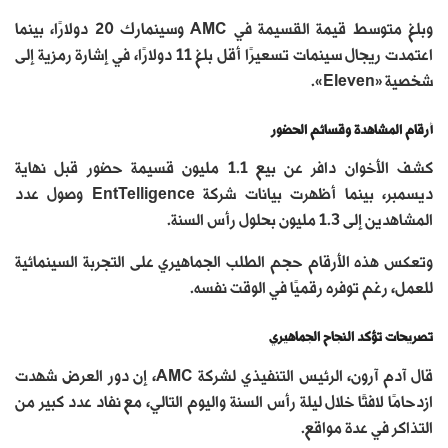
وبلغ متوسط قيمة القسيمة في AMC وسينمارك 20 دولارًا، بينما
اعتمدت ريجال سينمات تسعيرًا أقل بلغ 11 دولارًا، في إشارة رمزية إلى
شخصية «Eleven».
أرقام المشاهدة وقسائم الحضور
كشف الأخوان دافر عن بيع 1.1 مليون قسيمة حضور قبل نهاية
ديسمبر، بينما أظهرت بيانات شركة EntTelligence وصول عدد
المشاهدين إلى 1.3 مليون بحلول رأس السنة.
وتعكس هذه الأرقام حجم الطلب الجماهيري على التجربة السينمائية
للعمل، رغم توفره رقميًا في الوقت نفسه.
تصريحات تؤكد النجاح الجماهيري
قال آدم آرون، الرئيس التنفيذي لشركة AMC، إن دور العرض شهدت
ازدحامًا لافتًا خلال ليلة رأس السنة واليوم التالي، مع نفاد عدد كبير من
التذاكر في عدة مواقع.