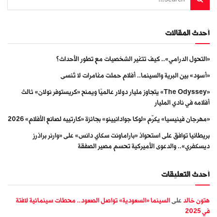
أحدث المقالات
«التحول الدرامي».. كيف تتغير الشخصيات مع تطور الأحداث؟
«أسود» بين البرية والسينما.. أفلام حملت مغامرات لا تُنسى
«The Odyssey» يتجاوز مليار دولار عالميًا ويمنح «كريستوفر نولان» ثالث
أفلامه في نادي المليار
«مهرجان فينيسيا» يكرّم «لوكا جوادانيينو» بجائزة «كارتييه لصانع الأفلام» 2026
بريطانيا توافق على استحواذ «باراماونت سكاي دانس» على «وارنر براذرز
ديسكفري».. والدعوى الأميركية تحسم مصير الصفقة
أحدث التعليقات
هتون خالد
على
السينما «السعودية» تواصل الصعود.. محطات سينمائية لافتة
في 2025