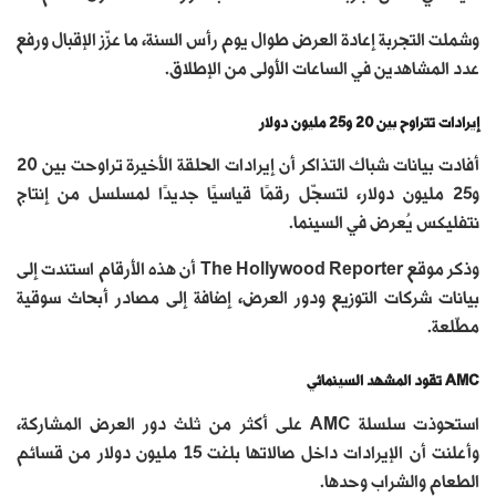
وشملت التجربة إعادة العرض طوال يوم رأس السنة، ما عزّز الإقبال ورفع
عدد المشاهدين في الساعات الأولى من الإطلاق.
إيرادات تتراوح بين 20 و25 مليون دولار
أفادت بيانات شباك التذاكر أن إيرادات الحلقة الأخيرة تراوحت بين 20
و25 مليون دولار، لتسجّل رقمًا قياسيًا جديدًا لمسلسل من إنتاج
نتفليكس يُعرض في السينما.
وذكر موقع The Hollywood Reporter أن هذه الأرقام استندت إلى
بيانات شركات التوزيع ودور العرض، إضافة إلى مصادر أبحاث سوقية
مطّلعة.
AMC تقود المشهد السينمائي
استحوذت سلسلة AMC على أكثر من ثلث دور العرض المشاركة،
وأعلنت أن الإيرادات داخل صالاتها بلغت 15 مليون دولار من قسائم
الطعام والشراب وحدها.