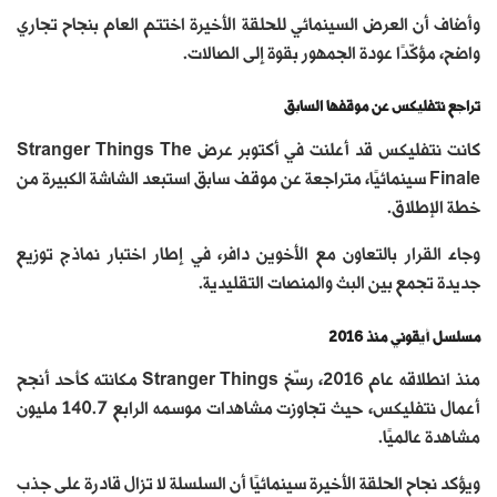
وأضاف أن العرض السينمائي للحلقة الأخيرة اختتم العام بنجاح تجاري
واضح، مؤكّدًا عودة الجمهور بقوة إلى الصالات.
تراجع نتفليكس عن موقفها السابق
كانت نتفليكس قد أعلنت في أكتوبر عرض Stranger Things The
Finale سينمائيًا، متراجعة عن موقف سابق استبعد الشاشة الكبيرة من
خطة الإطلاق.
وجاء القرار بالتعاون مع الأخوين دافر، في إطار اختبار نماذج توزيع
جديدة تجمع بين البث والمنصات التقليدية.
مسلسل أيقوني منذ 2016
منذ انطلاقه عام 2016، رسّخ Stranger Things مكانته كأحد أنجح
أعمال نتفليكس، حيث تجاوزت مشاهدات موسمه الرابع 140.7 مليون
مشاهدة عالميًا.
ويؤكد نجاح الحلقة الأخيرة سينمائيًا أن السلسلة لا تزال قادرة على جذب