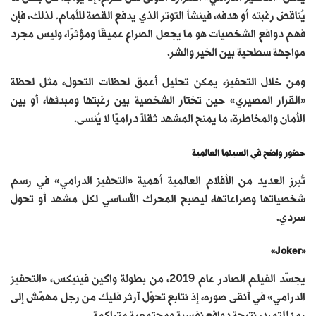
يُناقض رغبته أو هدفه، فينشأ التوتر الذي يدفع القصة للأمام. لذلك، فإن
فهم دوافع الشخصيات هو ما يجعل الصراع عميقًا ومؤثرًا، وليس مجرد
مواجهة سطحية بين الخير والشر.
ومن خلال التحفيز، يمكن تحليل أعمق لحظات التحول، مثل لحظة
«القرار المصيري» حين تختار الشخصية بين رغبتها ومبدئها، أو بين
الأمان والمخاطرة، ما يمنح المشهد ثقلاً دراميًا لا يُنسى.
حضور واضح في السينما العالمية
تُبرز العديد من الأفلام العالمية أهمية «التحفيز الدرامي» في رسم
شخصياتها وصراعاتها، ليصبح المحرك الأساسي لكل مشهد أو تحول
سردي.
«Joker»
يجسّد الفيلم الصادر عام 2019، من بطولة واكين فينيكس، «التحفيز
الدرامي» في أنقى صوره، إذ نتابع تحوّل آرثر فليك من رجل مهمّش إلى
رمز للتمرد، نتيجة دوافع نفسية ومجتمعية متراكمة.