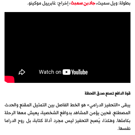
بطولة: ويل سميث،
جادين سميث
؛ إخراج: غابرييل موكينو.
قوة الدافع تصنع صدق اللحظة
يبقى «التحفيز الدرامي» هو الخط الفاصل بين التمثيل المقنع والحدث
المصطنع. فحين يؤمن المشاهد بدوافع الشخصية، يعيش معها الرحلة
بكاملها. وهكذا، يُصبح التحفيز ليس مجرد أداة كتابة، بل روح الدراما
نفسها.