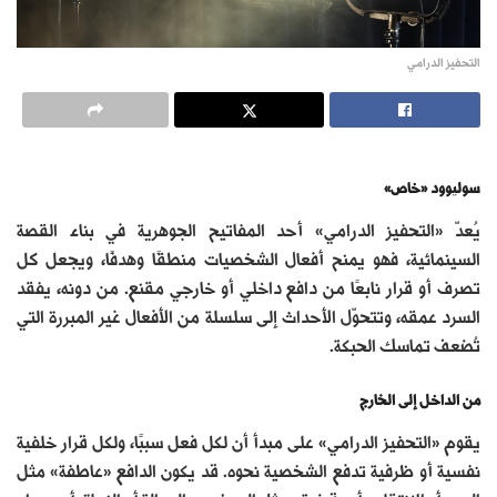
التحفيز الدرامي
سوليوود «خاص»
يُعدّ «التحفيز الدرامي» أحد المفاتيح الجوهرية في بناء القصة
السينمائية، فهو يمنح أفعال الشخصيات منطقًا وهدفًا، ويجعل كل
تصرف أو قرار نابعًا من دافع داخلي أو خارجي مقنع. من دونه، يفقد
السرد عمقه، وتتحوّل الأحداث إلى سلسلة من الأفعال غير المبررة التي
تُضعف تماسك الحبكة.
من الداخل إلى الخارج
يقوم «التحفيز الدرامي» على مبدأ أن لكل فعل سببًا، ولكل قرار خلفية
نفسية أو ظرفية تدفع الشخصية نحوه. قد يكون الدافع «عاطفة» مثل