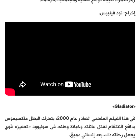
إخراج: تود فيليبس.
«Gladiator»
في هذا الفيلم الملحمي الصادر عام 2000، يتحرك البطل ماكسيموس
بدافع الانتقام لقتل عائلته وخيانة وطنه، في سوليوود «تحفيز» قوي
يجعل رحلته ذات بعد إنساني عميق.