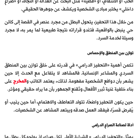
الحب أو الانتقام، أو «قضية» مثل البحث عن العدالة أو النجاة، أو «صراع
داخلي» يختبر مبادئ الشخصية ويكشف عن جوهرها الحقيقي.
من خلال هذا التحفيز، يتحول البطل من مجرد عنصر في القصة إلى كائن
حي ينبض بالواقعية، فتغدو قراراته نتيجة طبيعية لما يمر به، لا مجرد
وسيلة لخدمة السرد.
توازن بين المنطق والإحساس
تكمن أهمية «التحفيز الدرامي» في قدرته على خلق توازن بين المنطق
السردي والمشاعر الإنسانية. فالمشاهد لا يتفاعل مع الحدث إلا حين
يشعر بأن دوافع الشخصية مفهومة. لذلك، يعتمد الكاتب و
المخرج
على
بناء خلفية غنية تُبرر الأفعال وتُقنع الجمهور بأن ما يراه حقيقي ومؤثر.
حين يكون التحفيز واضحًا، تتولد التعاطف والاهتمام، أما حين يغيب أو
يُفرض قسرًا، فيفقد العمل صدقه ويبتعد المشاهد عن الشخصيات.
أداة لصناعة الصراع الدرامي
يمثّل «التحفيز الدرامي» الشرارة الأولى لكل صراع، إذ يواجه كل بطل ما